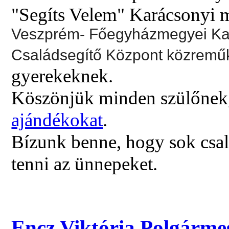
"Segíts Velem" Karácsonyi 
Veszprém- Főegyházmegyei Kari
Családsegítő Központ közrem
gyerekeknek.
Köszönjük minden szülőnek,
ajándékokat
.
Bízunk benne, hogy sok csal
tenni az ünnepeket.
Encz Viktória Polgármes