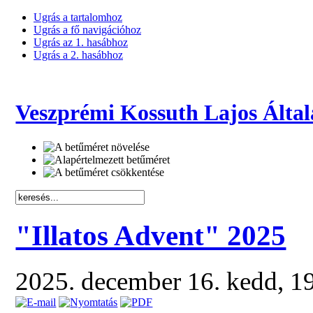
Ugrás a tartalomhoz
Ugrás a fő navigációhoz
Ugrás az 1. hasábhoz
Ugrás a 2. hasábhoz
Veszprémi Kossuth Lajos Által
"Illatos Advent" 2025
2025. december 16. kedd, 1