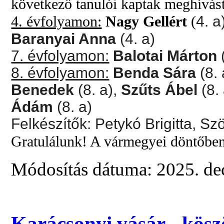
következő tanulói kaptak meghívást
4. évfolyamon:
Nagy Gellért
(
4. a
Baranyai Anna
(4. a)
7. évfolyamon:
Balotai Márton
8. évfolyamon:
Benda Sára
(8. 
Benedek
(8. a),
Szűts Ábel
(8.
Ádám
(8. a)
Felkészítők: Petykó Brigitta, Sz
Gratulálunk! A vármegyei döntőben
Módosítás dátuma: 2025. de
Karácsonyi vásár - kösz