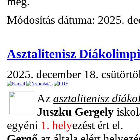
meg.
Módosítás dátuma: 2025. de
Asztalitenisz Diákolimp
2025. december 18. csütört
Az
asztalitenisz diák
Juszku Gergely
iskol
egyéni
1. hely
ezést ért el.
Gergő
az általa elért helyez