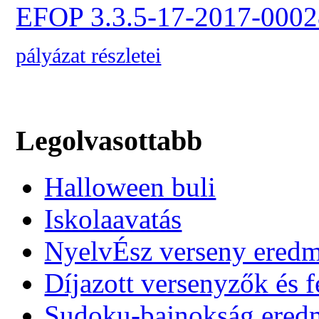
EFOP 3.3.5-17-2017-0002
pályázat részletei
Legolvasottabb
Halloween buli
Iskolaavatás
NyelvÉsz verseny ered
Díjazott versenyzők és f
Sudoku-bajnokság ere