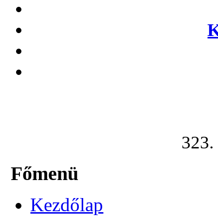
K
323. 
Főmenü
Kezdőlap