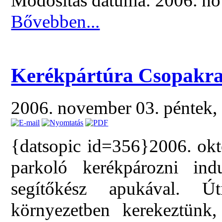
Módosítás dátuma: 2006. no
Bővebben...
Kerékpártúra Csopakr
2006. november 03. péntek,
{datsopic id=356}2006. okt
parkoló kerékpározni ind
segítőkész apukával. Ú
környezetben kerekeztünk