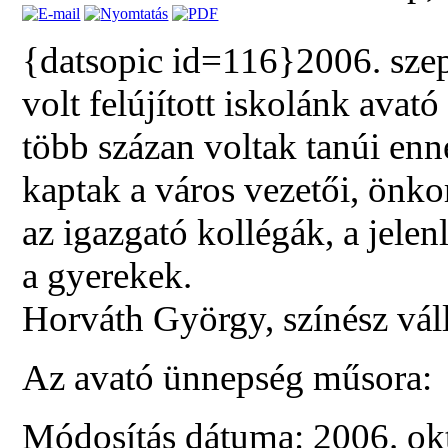
{datsopic id=116}2006. szep
volt felújított iskolánk avat
több százan voltak tanúi en
kaptak a város vezetői, önko
az igazgató kollégák, a jelenl
a gyerekek.
Horváth György, színész válla
Az avató ünnepség műsora:
Módosítás dátuma: 2006. ok