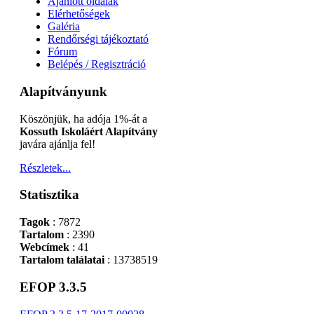
Ajánlott oldalak
Elérhetőségek
Galéria
Rendőrségi tájékoztató
Fórum
Belépés / Regisztráció
Alapítványunk
Köszönjük, ha adója 1%-át a
Kossuth Iskoláért Alapítvány
javára ajánlja fel!
Részletek...
Statisztika
Tagok
: 7872
Tartalom
: 2390
Webcímek
: 41
Tartalom találatai
: 13738519
EFOP 3.3.5