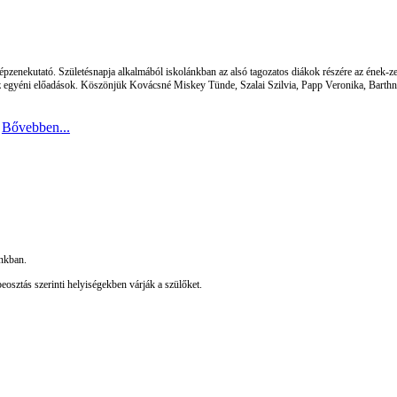
pzenekutató. Születésnapja alkalmából iskolánkban az alsó tagozatos diákok részére az ének-zen
z egyéni előadások.
Köszönjük Kovácsné Miskey Tünde, Szalai Szilvia, Papp Veronika,
Barthn
7
Bővebben...
nkban.
beosztás szerinti helyiségekben várják a szülőket.