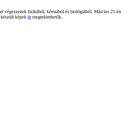
ket végezzenek fizikából, kémiából és biológiából. Március 21-én
r készült képek
itt
megtekinthetők.