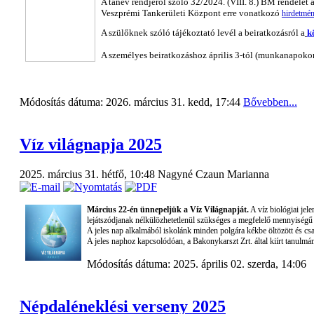
A tanév rendjéről szóló 32/2024. (VIII. 8.) BM rendelet 
Veszprémi Tankerületi Központ erre vonatkozó
hirdetmén
A szülőknek szóló tájékoztató levél a beiratkozásról a
k
A személyes beiratkozáshoz április 3-tól (munkanapoko
Módosítás dátuma: 2026. március 31. kedd, 17:44
Bővebben...
Víz világnapja 2025
2025. március 31. hétfő, 10:48
Nagyné Czaun Marianna
Március 22-én ünnepeljük a Víz Világnapját.
A víz biológiai jele
lejátszódjanak nélkülözhetetlenül szükséges a megfelelő mennyiségű 
A jeles nap alkalmából iskolánk minden polgára kékbe öltözött és c
A jeles naphoz kapcsolódóan, a Bakonykarszt Zrt. által kiírt tanulm
Módosítás dátuma: 2025. április 02. szerda, 14:06
Népdaléneklési verseny 2025