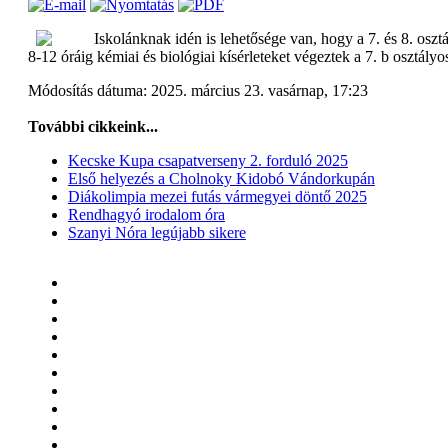
Iskolánknak idén is lehetősége van, hogy a 7. és 8. osz
8-12 óráig kémiai és biológiai kísérleteket végeztek a 7. b osztá
Módosítás dátuma: 2025. március 23. vasárnap, 17:23
További cikkeink...
Kecske Kupa csapatverseny 2. forduló 2025
Első helyezés a Cholnoky Kidobó Vándorkupán
Diákolimpia mezei futás vármegyei döntő 2025
Rendhagyó irodalom óra
Szanyi Nóra legújabb sikere