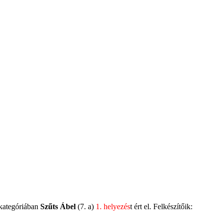
. kategóriában
Szűts Ábel
(7. a)
1.
h
elyezés
t ért el. Felkészítőik: