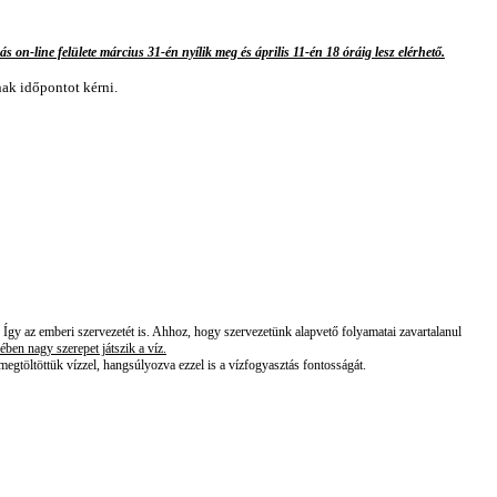
ás on-line felülete március 31-én nyílik meg és április 11-én 18 óráig lesz elérhető.
ak időpontot kérni.
. Így az emberi szervezetét is.
Ahhoz, hogy szervezetünk alapvető folyamatai zavartalanul
en nagy szerepet játszik a víz.
 megtöltöttük vízzel, hangsúlyozva ezzel is a vízfogyasztás fontosságát.