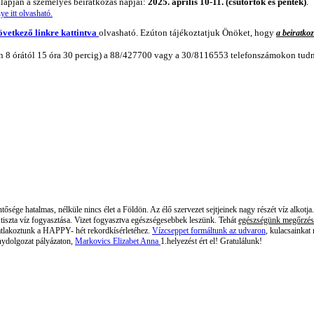
alapján a személyes beiratkozás napjai:
2025. április 10-11. (csütörtök és péntek)
.
ye itt olvasható.
övetkező linkre kattintva
olvasható. Ezúton tájékoztatjuk Önöket, hogy
a beiratkoz
n 8 órától 15 óra 30 percig) a 88/427700 vagy a 30/8116553 telefonszámokon tudn
ntősége hatalmas, nélküle nincs élet a Földön. Az élő szervezet sejtjeinek nagy részét víz alkotja
tiszta víz fogyasztása. Vizet fogyasztva egészségesebbek leszünk.
Tehát
egészségünk megőrzéséb
satlakoztunk a HAPPY- hét rekordkísérletéhez.
Vízcseppet formáltunk az udvaron
, kulacsainkat
ánydolgozat pályázaton,
Markovics Elizabet Anna
1.helyezést ért el! Gratulálunk!