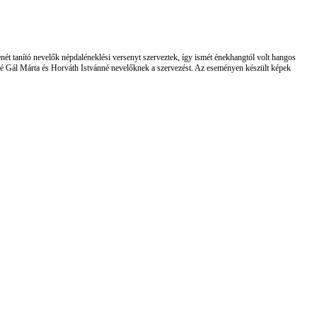
ét tanító nevelők népdaléneklési versenyt szerveztek, így
ismét énekhangtól volt hangos
é Gál Márta
és Horváth Istvánné nevelőknek a szervezést. Az eseményen készült képek