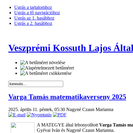
Ugrás a tartalomhoz
Ugrás a fő navigációhoz
Ugrás az 1. hasábhoz
Ugrás a 2. hasábhoz
Veszprémi Kossuth Lajos Által
Varga Tamás matematikaverseny 2025
2025. április 11. péntek, 05:30
Nagyné Czaun Marianna
A MATEGYE által lebonyolított
Varga Tamás mat
Gyévai Iván és Nagyné Czaun Marianna.