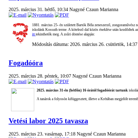
2025. március 31. hétfő, 10:34
Nagyné Czaun Marianna
1881. március 25- én született Bartók Béla zeneszerző, zongoraművész né
iskolánk Kossuth terme
.
A kötelező dal közös éneklése után kezdődtek a
itt
tekinthetők meg.
A zsűri döntése alapján:
Módosítás dátuma: 2026. március 26. csütörtök, 14:3
Fogadóóra
2025. március 28. péntek, 10:07
Nagyné Czaun Marianna
2025. március 31-én (hétfőn) 16 órától fogadóórát tartunk
iskolá
A tanárok a folyosón
kifüggesztett
, illetve a Krétában megjelölt terem
Vetési labor 2025 tavasza
2025. március 23. vasárnap, 17:18
Nagyné Czaun Marianna