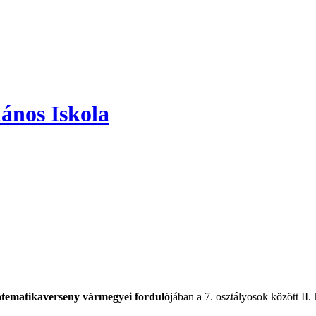
ános Iskola
ematikaverseny vármegyei forduló
jában a 7. osztályosok között II