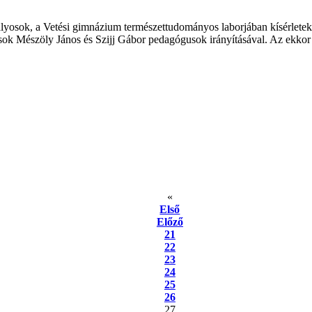
tályosok, a Vetési gimnázium természettudományos laborjában kísérlete
lyosok Mészöly János és Szijj Gábor pedagógusok irányításával. Az ekko
«
Első
Előző
21
22
23
24
25
26
27