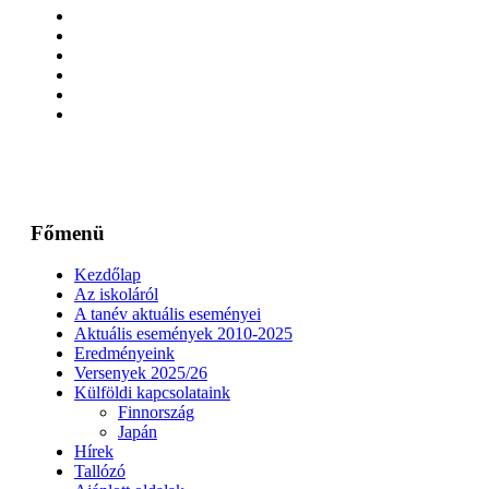
Főmenü
Kezdőlap
Az iskoláról
A tanév aktuális eseményei
Aktuális események 2010-2025
Eredményeink
Versenyek 2025/26
Külföldi kapcsolataink
Finnország
Japán
Hírek
Tallózó