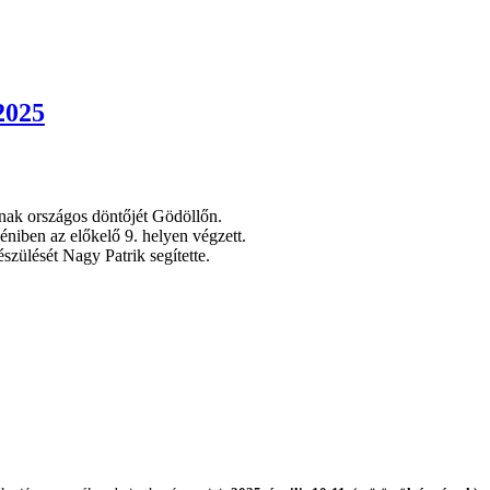
2025
ának országos döntőjét Gödöllőn.
éniben az előkelő 9. helyen végzett.
szülését Nagy Patrik segítette.