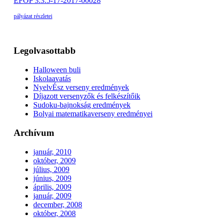
EFOP 3.3.5-17-2017-00028
pályázat részletei
Legolvasottabb
Halloween buli
Iskolaavatás
NyelvÉsz verseny eredmények
Díjazott versenyzők és felkészítőik
Sudoku-bajnokság eredmények
Bolyai matematikaverseny eredményei
Archívum
január, 2010
október, 2009
július, 2009
június, 2009
április, 2009
január, 2009
december, 2008
október, 2008