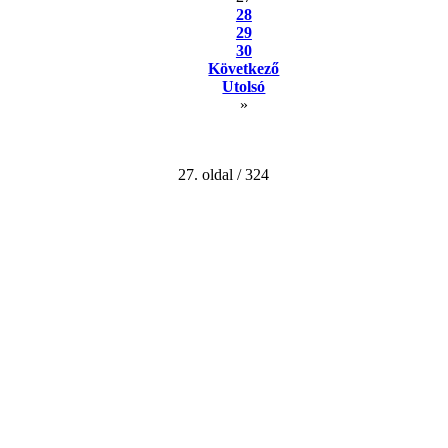
28
29
30
Következő
Utolsó
»
27. oldal / 324