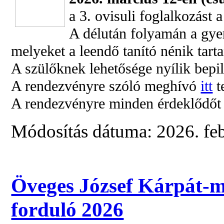
a 3.
ovisuli foglalkozást 
A délután folyamán a gyer
melyeket a leendő tanító nénik tart
A szülőknek lehetősége nyílik bepil
A rendezvényre szóló meghívó
itt
t
A rendezvényre minden érdeklődőt s
Módosítás dátuma: 2026. feb
Öveges József Kárpát-m
forduló 2026