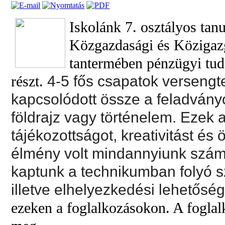
Iskolánk 7. osztályos tan
Közgazdasági és Közigaz
tantermében
pénzügyi tuda
részt.
4-5 fős csapatok versengt
kapcsolódott össze a feladvány
földrajz vagy történelem. Ezek 
tájékozottságot, kreativitást é
élmény volt mindannyiunk számá
kaptunk a technikumban folyó s
illetve elhelyezkedési lehetősé
ezeken a foglalkozásokon. A fogla