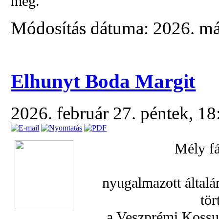
meg.
Módosítás dátuma: 2026. már
Elhunyt Boda Margit
2026. február 27. péntek, 1
Mély f
nyugalmazott általá
tör
a Veszprémi Kossu