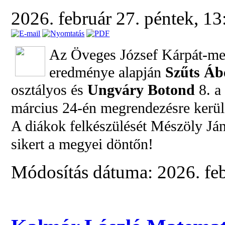
2026. február 27. péntek, 1
Az Öveges József Kárpát-med
eredménye alapján
Szűts Áb
osztályos és
Ungváry Botond
8. a
március 24-én megrendezésre kerü
A diákok felkészülését Mészöly Jáno
sikert a megyei döntőn!
Módosítás dátuma: 2026. feb