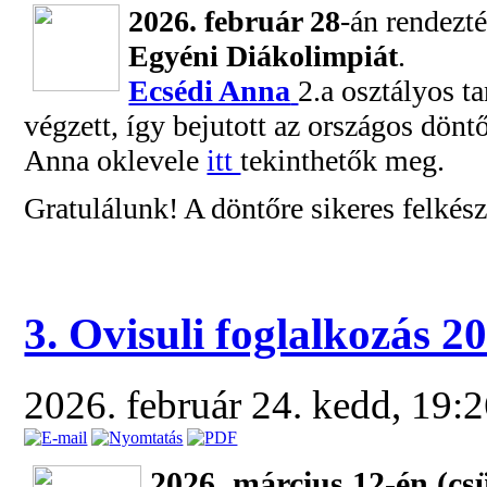
2026. február 28
-án rendezt
Egyéni Diákolimpiát
.
Ecsédi Anna
2.a osztályos t
végzett, így bejutott az országos dönt
Anna oklevele
itt
tekinthetők meg.
Gratulálunk! A döntőre sikeres felkés
3. Ovisuli foglalkozás 2
2026. február 24. kedd, 19:
2026. március 12-én (c