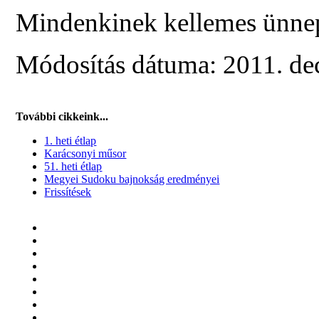
Mindenkinek kellemes ünnepe
Módosítás dátuma: 2011. dec
További cikkeink...
1. heti étlap
Karácsonyi műsor
51. heti étlap
Megyei Sudoku bajnokság eredményei
Frissítések