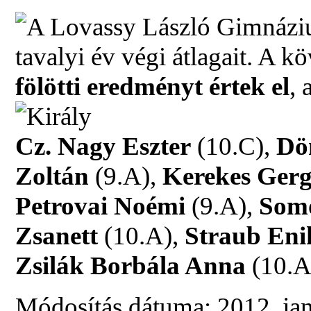
A Lovassy László Gimnáziu
tavalyi év végi átlagait. A k
fölötti eredményt értek el
, 
Cz. Nagy Eszter
(10.C),
Dö
Zoltán
(9.A),
Kerekes Ger
Petrovai Noémi
(9.A),
Som
Zsanett
(10.A),
Straub Eni
Zsilák Borbála Anna
(10.A
Módosítás dátuma: 2012. jan