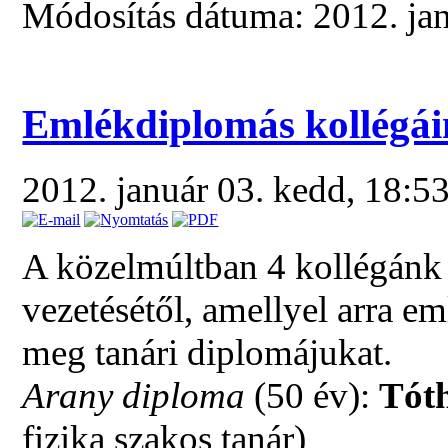
Módosítás dátuma: 2012. ja
Emlékdiplomás kollégá
2012. január 03. kedd, 18:5
A közelmúltban 4 kollégánk 
vezetésétől, amellyel arra e
meg tanári diplomájukat.
Arany diploma
(50 év):
Tóth
fizika szakos tanár)