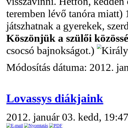
visszavinni. Hétfőn, kedden 
teremben lévő tanóra miatt) 
játszhatnak a gyerekek, szer
Köszönjük a szülői közöss
csocsó bajnokságot.)
Módosítás dátuma: 2012. jan
Lovassys diákjaink
2012. január 03. kedd, 19:4