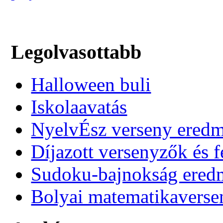
Legolvasottabb
Halloween buli
Iskolaavatás
NyelvÉsz verseny ered
Díjazott versenyzők és f
Sudoku-bajnokság ere
Bolyai matematikaverse