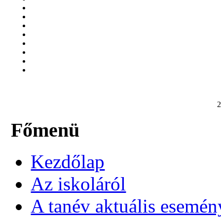
2
Főmenü
Kezdőlap
Az iskoláról
A tanév aktuális esemén