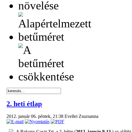
2. heti étlap
2012. január 06. péntek, 21:38
Evellei Zsuzsanna
A Bakony Gaszt Zrt. a 2. hétre (
2012. január 9-13.
) az alább