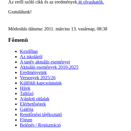
Az erről szóló cikk és az eredmények
itt olvashatók.
Gratulálunk!
Módosítás dátuma: 2011. március 13. vasárnap, 08:38
Főmenü
Kezdőlap
Az iskoláról
A tanév aktuális eseményei
Aktuális események 2010-2025
Eredményeink
Versenyek 2025/26
Külföldi kapcsolataink
Hírek
Tallózó
Ajánlott oldalak
Elérhetőségek
Galéria
Rendőrségi tájékoztató
Fórum
Belépés / Regisztráció