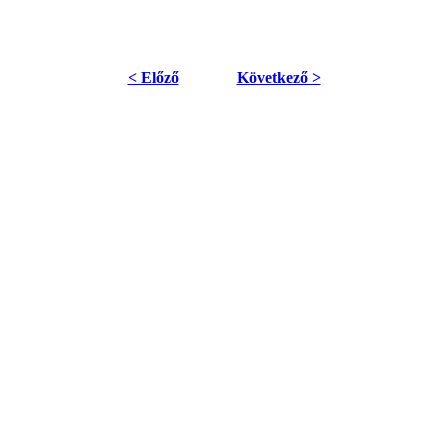
< Előző
Következő >