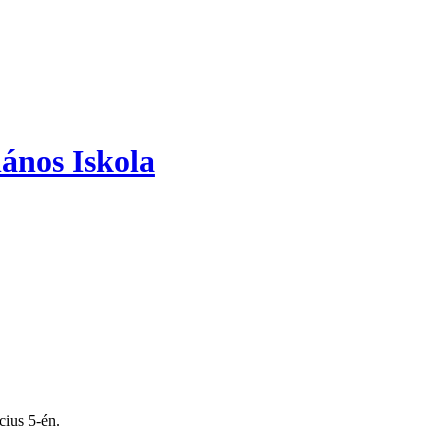
ános Iskola
cius 5-én.