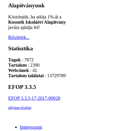
Alapítványunk
Köszönjük, ha adója 1%-át a
Kossuth Iskoláért Alapítvány
javára ajánlja fel!
Részletek...
Statisztika
Tagok
: 7872
Tartalom
: 2390
Webcímek
: 41
Tartalom találatai
: 13729789
EFOP 3.3.5
EFOP 3.3.5-17-2017-00028
pályázat részletei
Impresszum