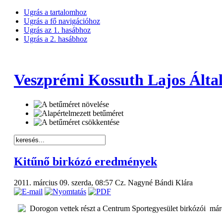
Ugrás a tartalomhoz
Ugrás a fő navigációhoz
Ugrás az 1. hasábhoz
Ugrás a 2. hasábhoz
Veszprémi Kossuth Lajos Által
Kitűnő birkózó eredmények
2011. március 09. szerda, 08:57
Cz. Nagyné Bándi Klára
Dorogon vettek részt a Centrum Sportegyesület birkózói már