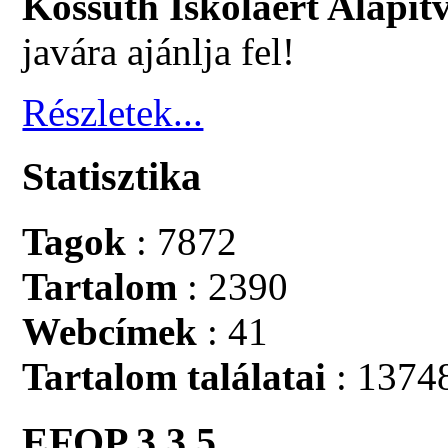
Kossuth Iskoláért Alapít
javára ajánlja fel!
Részletek...
Statisztika
Tagok
: 7872
Tartalom
: 2390
Webcímek
: 41
Tartalom találatai
: 1374
EFOP 3.3.5