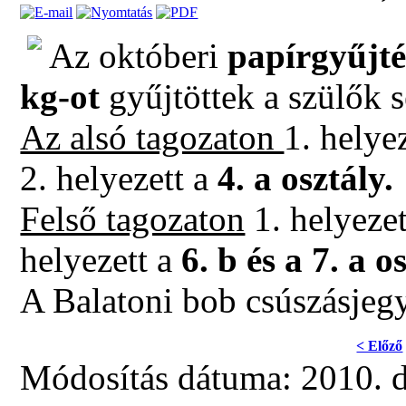
Az októberi
papírgyűjté
kg-ot
gyűjtöttek a szülők s
Az alsó tagozaton
1. helyez
2. helyezett a
4. a osztály.
Felső tagozaton
1. helyeze
helyezett a
6. b és a 7. a o
A Balatoni bob csúszásjegy
< Előző
Módosítás dátuma: 2010. d