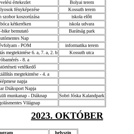
velési értekezlet
Bolyai terem
ályosok fényképezése
Kossuth terem
h szobor koszorúzása
iskola előtt
bóca kétkeréken
iskola udvara
-bike bemutató
Barátság park
utómentes Nap
 évfolyam - POM
informatika terem
tás megtekintése 6. a, 7. a, 2. b
Kossuth utca
róbamérés - 8. a
történeti vetélkedő
iállítás megtekintése - 4. a
Népmese napja
ar Diáksport Napja
lküli munkanap - Diáknap
Sobri Jóska Kalandpark
olásmentes Világnap
2023. OKTÓBER
rogram
helyszín