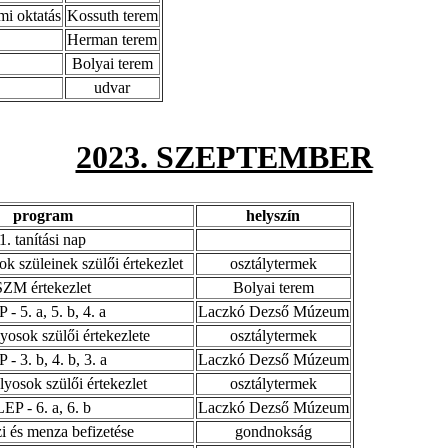
i oktatás
Kossuth terem
Herman terem
Bolyai terem
udvar
2023. SZEPTEMBER
program
helyszín
1. tanítási nap
ok szüleinek szülői értekezlet
osztálytermek
SZM értekezlet
Bolyai terem
 - 5. a, 5. b, 4. a
Laczkó Dezső Múzeum
lyosok szülői értekezlete
osztálytermek
 - 3. b, 4. b, 3. a
Laczkó Dezső Múzeum
ályosok szülői értekezlet
osztálytermek
LEP - 6. a, 6. b
Laczkó Dezső Múzeum
 és menza befizetése
gondnokság