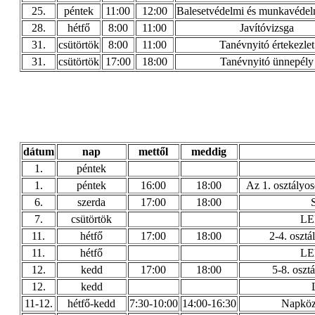
25.
péntek
11:00
12:00
Balesetvédelmi és munkavédelm
28.
hétfő
8:00
11:00
Javítóvizsga
31.
csütörtök
8:00
11:00
Tanévnyitó értekezlet
31.
csütörtök
17:00
18:00
Tanévnyitó ünnepély
dátum
nap
mettől
meddig
1.
péntek
1.
péntek
16:00
18:00
Az 1. osztályos
6.
szerda
17:00
18:00
7.
csütörtök
LEP
11.
hétfő
17:00
18:00
2-4. osztá
11.
hétfő
LEP
12.
kedd
17:00
18:00
5-8. oszt
12.
kedd
11-12.
hétfő-kedd
7:30-10:00
14:00-16:30
Napközi