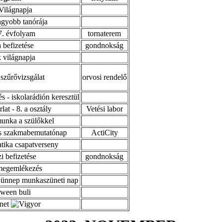
Világnapja
agyobb tanórája
7. évfolyam
tornaterem
befizetése
gondnokság
k világnapja
 szűrővizsgálat
orvosi rendelő
 - iskolarádión keresztül
at - 8. a osztály
Vetési labor
unka a szülőkkel
és szakmabemutatónap
ActiCity
tika csapatverseny
i befizetése
gondnokság
megemlékezés
 ünnep munkaszüneti nap
ween buli
ünet