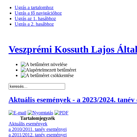
Ugrás a tartalomhoz
Ugrás a fő navigációhoz
Ugrás az 1. hasábhoz
Ugrás a 2. hasábhoz
Veszprémi Kossuth Lajos Által
Aktuális események - a 2023/2024. tanév
Tartalomjegyzék
Aktuális események
a 2010/2011. tanév eseményei
a 2011/2012. tanév eseményei