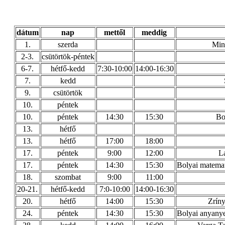
dátum
nap
mettől
meddig
1.
szerda
Min
2-3.
csütörtök-péntek
6-7.
hétfő-kedd
7:30-10:00
14:00-16:30
7.
kedd
9.
csütörtök
10.
péntek
10.
péntek
14:30
15:30
Bo
13.
hétfő
13.
hétfő
17:00
18:00
17.
péntek
9:00
12:00
La
17.
péntek
14:30
15:30
Bolyai matemat
18.
szombat
9:00
11:00
20-21.
hétfő-kedd
7:0-10:00
14:00-16:30
20.
hétfő
14:00
15:30
Zríny
24.
péntek
14:30
15:30
Bolyai anyanyel