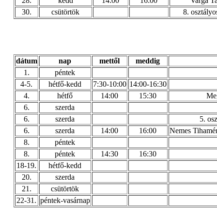
28.
kedd
14:00
16:00
Varga Ta
30.
csütörtök
8. osztályo
dátum
nap
mettől
meddig
1.
péntek
4-5.
hétfő-kedd
7:30-10:00
14:00-16:30
4.
hétfő
14:00
15:30
Meg
6.
szerda
6.
szerda
5. os
6.
szerda
14:00
16:00
Nemes Tihamér 
8.
péntek
8.
péntek
14:30
16:30
18-19.
hétfő-kedd
20.
szerda
21.
csütörtök
22-31.
péntek-vasárnap