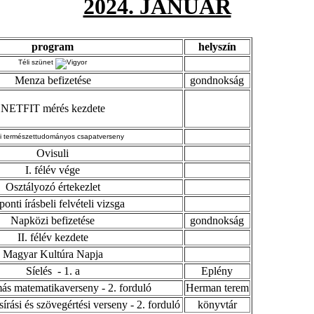
2024. JANUÁR
program
helyszín
Téli szünet
Menza befizetése
gondnokság
NETFIT mérés kezdete
i természettudományos csapatverseny
Ovisuli
I. félév vége
Osztályozó értekezlet
onti írásbeli felvételi vizsga
Napközi befizetése
gondnokság
II. félév kezdete
Magyar Kultúra Napja
Síelés - 1. a
Eplény
ás matematikaverseny - 2. forduló
Herman terem
írási és szövegértési verseny - 2. forduló
könyvtár