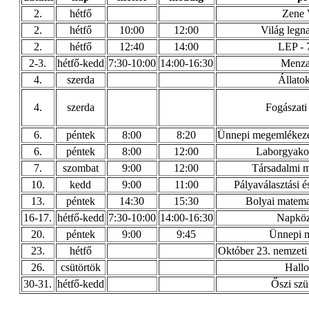
2.
hétfő
Zene 
2.
hétfő
10:00
12:00
Világ legn
2.
hétfő
12:40
14:00
LEP - 
2-3.
hétfő-kedd
7:30-10:00
14:00-16:30
Menza 
4.
szerda
Állato
4.
szerda
Fogászati
6.
péntek
8:00
8:20
Ünnepi megemlékezés
6.
péntek
8:00
12:00
Laborgyakorl
7.
szombat
9:00
12:00
Társadalmi m
10.
kedd
9:00
11:00
Pályaválasztási 
13.
péntek
14:30
15:30
Bolyai matema
16-17.
hétfő-kedd
7:30-10:00
14:00-16:30
Napköz
20.
péntek
9:00
9:45
Ünnepi 
23.
hétfő
Október 23. nemzeti
26.
csütörtök
Hallo
30-31.
hétfő-kedd
Őszi sz