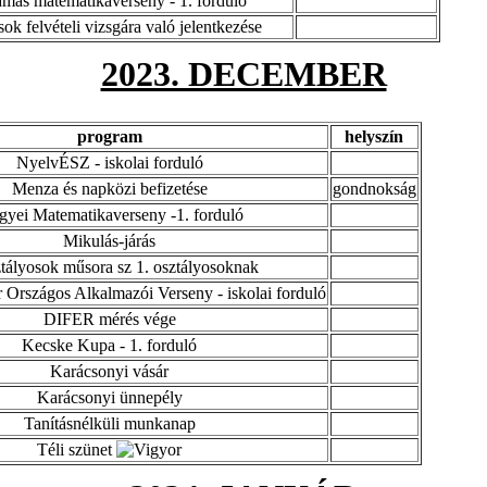
más matematikaverseny - 1. forduló
sok felvételi vizsgára való jelentkezése
2023. DECEMBER
program
helyszín
NyelvÉSZ - iskolai forduló
Menza és napközi befizetése
gondnokság
yei Matematikaverseny -1. forduló
Mikulás-járás
ztályosok műsora sz 1. osztályosoknak
Országos Alkalmazói Verseny - iskolai forduló
DIFER mérés vége
Kecske Kupa - 1. forduló
Karácsonyi vásár
Karácsonyi ünnepély
Tanításnélküli munkanap
Téli szünet