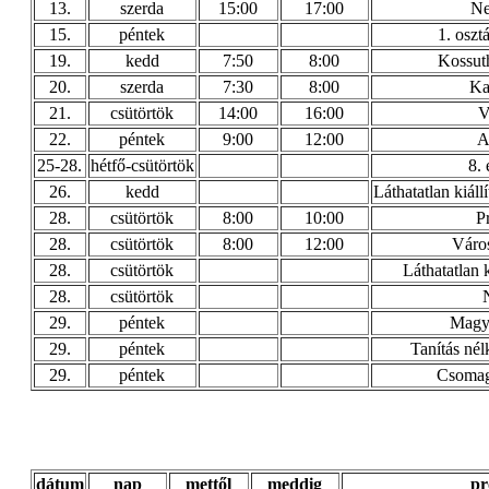
13.
szerda
15:00
17:00
Ne
15.
péntek
1. oszt
19.
kedd
7:50
8:00
Kossut
20.
szerda
7:30
8:00
Ka
21.
csütörtök
14:00
16:00
V
22.
péntek
9:00
12:00
A
25-28.
hétfő-csütörtök
8.
26.
kedd
Láthatatlan kiállí
28.
csütörtök
8:00
10:00
P
28.
csütörtök
8:00
12:00
Város
28.
csütörtök
Láthatatlan k
28.
csütörtök
29.
péntek
Magy
29.
péntek
Tanítás né
29.
péntek
Csomag
dátum
nap
mettől
meddig
p