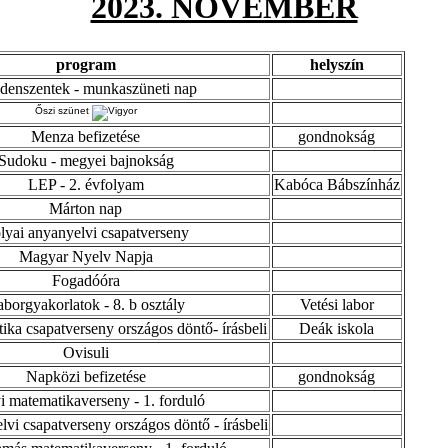
2023. NOVEMBER
program
helyszín
denszentek - munkaszüneti nap
Őszi szünet
Menza befizetése
gondnokság
Sudoku - megyei bajnokság
LEP - 2. évfolyam
Kabóca Bábszínház
Márton nap
lyai anyanyelvi csapatverseny
Magyar Nyelv Napja
Fogadóóra
borgyakorlatok - 8. b osztály
Vetési labor
ika csapatverseny országos döntő- írásbeli
Deák iskola
Ovisuli
Napközi befizetése
gondnokság
i matematikaverseny - 1. forduló
vi csapatverseny országos döntő - írásbeli