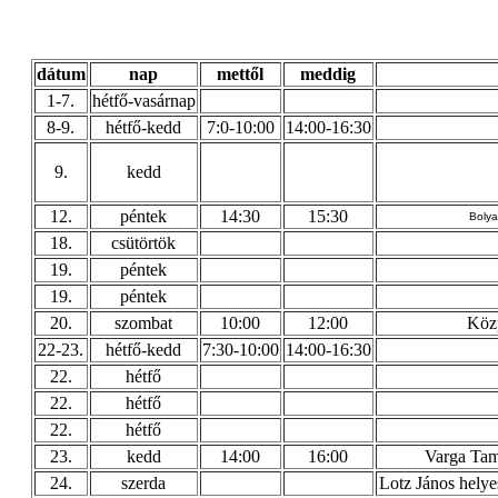
dátum
nap
mettől
meddig
1-7.
hétfő-vasárnap
8-9.
hétfő-kedd
7:0-10:00
14:00-16:30
9.
kedd
12.
péntek
14:30
15:30
Bolya
18.
csütörtök
19.
péntek
19.
péntek
20.
szombat
10:00
12:00
Közp
22-23.
hétfő-kedd
7:30-10:00
14:00-16:30
22.
hétfő
22.
hétfő
22.
hétfő
23.
kedd
14:00
16:00
Varga Tam
24.
szerda
Lotz János helyes