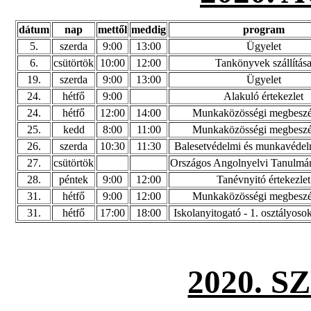
dátum
nap
mettől
meddig
program
5.
szerda
9:00
13:00
Ügyelet
6.
csütörtök
10:00
12:00
Tankönyvek szállítás
19.
szerda
9:00
13:00
Ügyelet
24.
hétfő
9:00
Alakuló értekezlet
24.
hétfő
12:00
14:00
Munkaközösségi megbeszé
25.
kedd
8:00
11:00
Munkaközösségi megbeszé
26.
szerda
10:30
11:30
Balesetvédelmi és munkavédelm
27.
csütörtök
Országos Angolnyelvi Tanulmá
28.
péntek
9:00
12:00
Tanévnyitó értekezlet
31.
hétfő
9:00
12:00
Munkaközösségi megbeszé
31.
hétfő
17:00
18:00
Iskolanyitogató - 1. osztályoso
2020. 