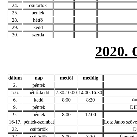
24.
csütörtök
25.
péntek
28.
hétfő
29.
kedd
30.
szerda
2020
dátum
nap
mettől
meddig
2.
péntek
5-6.
hétfő-kedd
7:30-10:00
14:00-16:30
6.
kedd
8:00
8:20
Ünn
9.
péntek
DIF
9.
péntek
8:00
12:00
16-17.
péntek-szombat
Lotz János szöveg
22.
csütörtök
D
22.
csütörtök
8:00
8:20
Ünnepi m