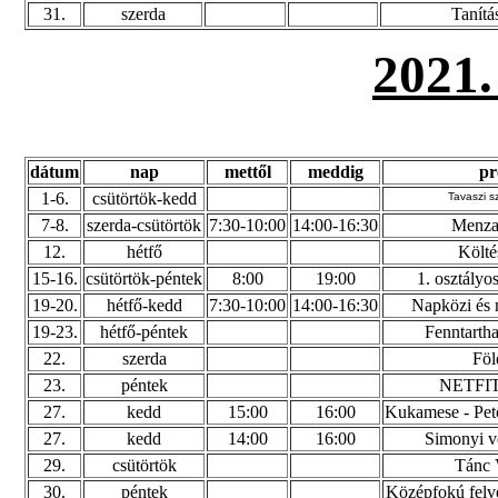
31.
szerda
Tanítá
2021
dátum
nap
mettől
meddig
p
1-6.
csütörtök-kedd
Tavaszi 
7-8.
szerda-csütörtök
7:30-10:00
14:00-16:30
Menza 
12.
hétfő
Költé
15-16.
csütörtök-péntek
8:00
19:00
1. osztályo
19-20.
hétfő-kedd
7:30-10:00
14:00-16:30
Napközi és 
19-23.
hétfő-péntek
Fenntartha
22.
szerda
Föl
23.
péntek
NETFIT
27.
kedd
15:00
16:00
Kukamese - Pető
27.
kedd
14:00
16:00
Simonyi ve
29.
csütörtök
Tánc 
30.
péntek
Középfokú felvét