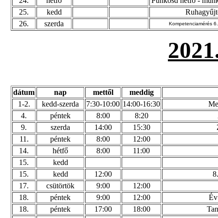
24.
hétfő
Pünkösd hétfő - munk
25.
kedd
Ruhagyűjt
26.
szerda
Kompetenciamérés 6. 
2021
dátum
nap
mettől
meddig
1-2.
kedd-szerda
7:30-10:00
14:00-16:30
Me
4.
péntek
8:00
8:20
9.
szerda
14:00
15:30
11.
péntek
8:00
12:00
14.
hétfő
8:00
11:00
15.
kedd
15.
kedd
12:00
8
17.
csütörtök
9:00
12:00
18.
péntek
9:00
12:00
Év
18.
péntek
17:00
18:00
Tan