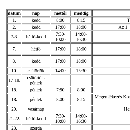
dátum
nap
mettől
meddig
1.
kedd
8:00
8:15
T
2.
kedd
17:00
18:00
Az 1. 
7:30-
14:00-
7-8.
hétfő-kedd
10:00
16:30
7.
hétfő
17:00
18:00
8.
kedd
17:00
18:00
10.
csütörtök
14:00
15:30
csütörtök-
17-18.
péntek
18.
péntek
7:50
8:00
Megemlékezés Kossu
18.
péntek
8:00
8:15
20.
vasárnap
Her
7:30-
14:00-
21-22.
hétfő-kedd
10:00
16:30
23.
szerda