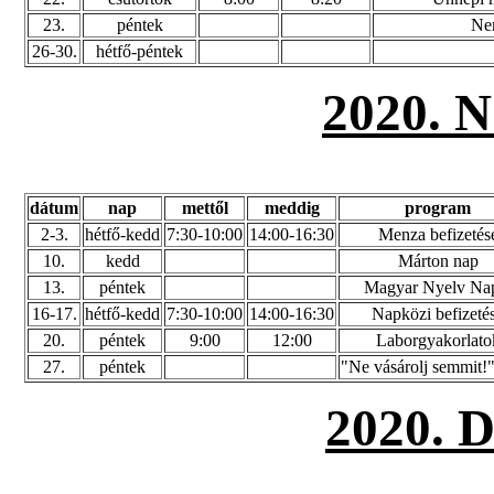
23.
péntek
Ne
26-30.
hétfő-péntek
2020.
dátum
nap
mettől
meddig
program
2-3.
hétfő-kedd
7:30-10:00
14:00-16:30
Menza befizetés
10.
kedd
Márton nap
13.
péntek
Magyar Nyelv Na
16-17.
hétfő-kedd
7:30-10:00
14:00-16:30
Napközi befizeté
20.
péntek
9:00
12:00
Laborgyakorlato
27.
péntek
"Ne vásárolj semmit!"
2020.