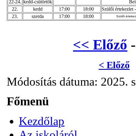
22-24.
kedd-csütörtök
Bei
22.
kedd
17:00
18:00
Szülői értekezlet 
23.
szerda
17:00
18:00
Szülői értekez
<< Előző
< Előző
Módosítás dátuma: 2025. s
Főmenü
Kezdőlap
Az iskoláról