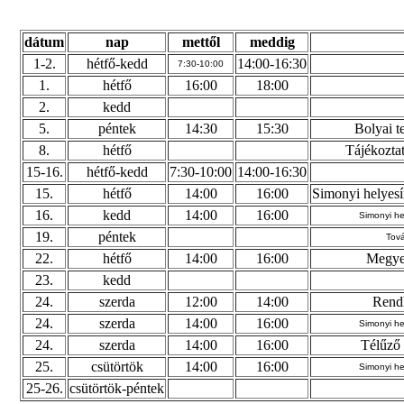
dátum
nap
mettől
meddig
1-2.
hétfő-kedd
14:00-16:30
7:30-10:00
1.
hétfő
16:00
18:00
2.
kedd
5.
péntek
14:30
15:30
Bolyai t
8.
hétfő
Tájékoztat
15-16.
hétfő-kedd
7:30-10:00
14:00-16:30
15.
hétfő
14:00
16:00
Simonyi helyesí
16.
kedd
14:00
16:00
Simonyi he
19.
péntek
Tová
22.
hétfő
14:00
16:00
Megyei
23.
kedd
24.
szerda
12:00
14:00
Rendh
24.
szerda
14:00
16:00
Simonyi hel
24.
szerda
14:00
16:00
Télűző 
25.
csütörtök
14:00
16:00
Simonyi hel
25-26.
csütörtök-péntek