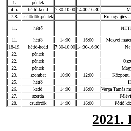
1.
péntek
4-5.
hétfő-kedd
7:30-10:00
14:00-16:30
Me
7-8.
csütörtök-péntek
Ruhagyűjtés - 
11.
hétfő
NETF
11.
hétfő
14:00
16:00
Megyei matem
18-19.
hétfő-kedd
7:30-10:00
14:30-16:00
Nap
22.
péntek
22.
péntek
Oszt
22.
péntek
Magy
23.
szombat
10:00
12:00
Központi í
25.
hétfő
I
26.
kedd
14:00
16:00
Varga Tamás mat
27.
szerda
Félévi
28.
csütörtök
14:00
16:00
Pótló köz
2021