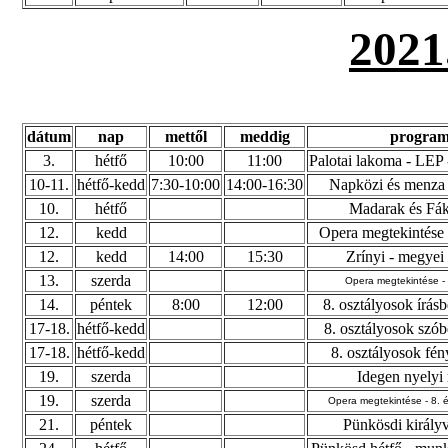
202
dátum
nap
mettől
meddig
progra
3.
hétfő
10:00
11:00
Palotai lakoma - LEP 
10-11.
hétfő-kedd
7:30-10:00
14:00-16:30
Napközi és menza 
10.
hétfő
Madarak és Fá
12.
kedd
Opera megtekintése 
12.
kedd
14:00
15:30
Zrínyi - megyei
13.
szerda
Opera megtekintése - 
14.
péntek
8:00
12:00
8. osztályosok írásb
17-18.
hétfő-kedd
8. osztályosok szób
17-18.
hétfő-kedd
8. osztályosok fé
19.
szerda
Idegen nyelyi
19.
szerda
Opera megtekintése - 8. 
21.
péntek
Pünkösdi királyv