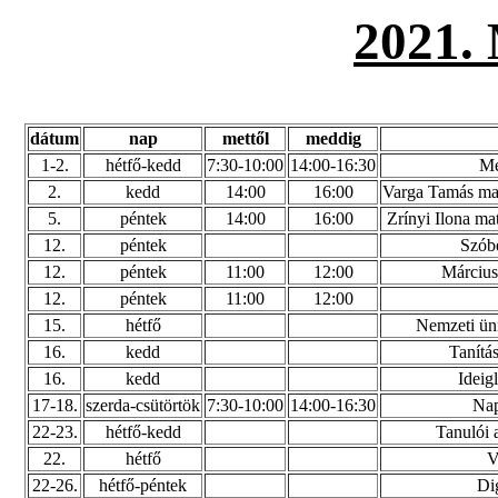
2021
dátum
nap
mettől
meddig
1-2.
hétfő-kedd
7:30-10:00
14:00-16:30
Me
2.
kedd
14:00
16:00
Varga Tamás mat
5.
péntek
14:00
16:00
Zrínyi Ilona ma
12.
péntek
Szóbe
12.
péntek
11:00
12:00
Március
12.
péntek
11:00
12:00
15.
hétfő
Nemzeti ün
16.
kedd
Tanítá
16.
kedd
Ideigl
17-18.
szerda-csütörtök
7:30-10:00
14:00-16:30
Nap
22-23.
hétfő-kedd
Tanulói 
22.
hétfő
V
22-26.
hétfő-péntek
Di