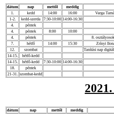
dátum
nap
mettől
meddig
1.
kedd
14:00
16:00
Varga Tamá
1-2.
kedd-szerda
7:30-10:00
14:00-16:30
4.
péntek
4.
péntek
8:00
10:00
4.
péntek
8. osztályosok
7.
hétfő
14:00
15:30
Zrínyi Ilo
12.
szombat
Tanítási nap digitá
14-15.
hétfő-kedd
14-15.
hétfő-kedd
7:30-10:00
14:00-16:30
18.
péntek
21-31.
szombat-kedd
2021
dátum
nap
mettől
meddig