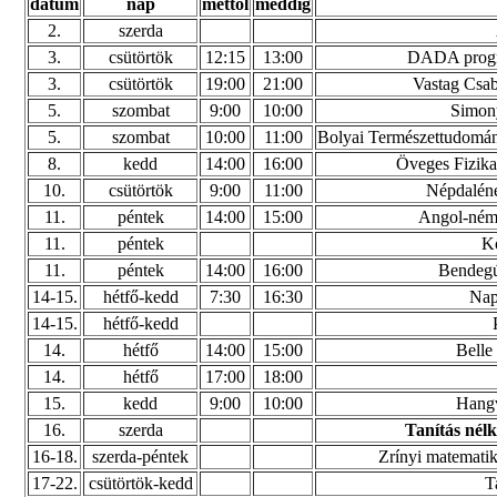
dátum
nap
mettől
meddig
2.
szerda
3.
csütörtök
12:15
13:00
DADA progra
3.
csütörtök
19:00
21:00
Vastag Csab
5.
szombat
9:00
10:00
Simon
5.
szombat
10:00
11:00
Bolyai Természettudomán
8.
kedd
14:00
16:00
Öveges Fizika
10.
csütörtök
9:00
11:00
Népdaléne
11.
péntek
14:00
15:00
Angol-néme
11.
péntek
Kö
11.
péntek
14:00
16:00
Bendegú
14-15.
hétfő-kedd
7:30
16:30
Nap
14-15.
hétfő-kedd
14.
hétfő
14:00
15:00
Belle
14.
hétfő
17:00
18:00
15.
kedd
9:00
10:00
Hangv
16.
szerda
Tanítás nél
16-18.
szerda-péntek
Zrínyi matematik
17-22.
csütörtök-kedd
T