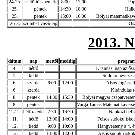
24-25.
csütörtök-péntek
8:00
17:00
Pap
25.
péntek
14:30
18:30
Hall
25.
péntek
15:00
16:00
Bolyai matematikav
26-3.
szombat-vasárnap
Ősz
2013.
dátum
nap
mettől
meddig
progra
4.
hétfő
1. tanítási nap az ős
5.
kedd
Sudoku nevezési
6.
szerda
8:00
12:00
Alsós fogászati
6.
szerda
Kirándulás (
8.
péntek
14:30
15:30
Bolyai magyar csapatverse
8.
péntek
Varga Tamás Matematikaversen
11-12.
hétfő-kedd
7:30
16:30
Napközi befi
11.
hétfő
13:00
14:00
Felsős sudoku iskol
12.
kedd
9:00
10:00
Hangverseny a 4. é
12.
kedd
13:00
14:00
Alsós sudoku iskola