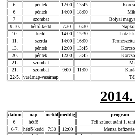
6.
péntek
12:00
13:45
Korcso
6.
péntek
14:00
18:00
Mik
7.
szombat
Bolyai magya
9-10.
hétfő-kedd
7:30
16:30
Napköz
10.
kedd
14:00
15:30
Lotz isk
11.
szerda
14:00
16:00
Természett
13.
péntek
12:00
13:45
Korcsol
20.
péntek
12:00
13:45
Korcsol
21.
szombat
Mu
21.
szombat
9:00
11:00
Kará
22-5.
vasárnap-vasárnap
Tél
2014
dátum
nap
mettől
meddig
program
6.
hétfő
Téli szünet utáni 1. tan
6-7.
hétfő-kedd
7:30
12:00
Menza befizetés