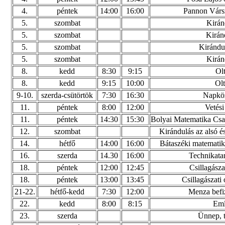
4.
péntek
14:00
16:00
Pannon Várs
5.
szombat
Kirán
5.
szombat
Kirán
5.
szombat
Kirándul
5.
szombat
Kirán
8.
kedd
8:30
9:15
Olt
8.
kedd
9:15
10:00
Olt
9-10.
szerda-csütörtök
7:30
16:30
Napköz
11.
péntek
8:00
12:00
Vetési
11.
péntek
14:30
15:30
Bolyai Matematika Csa
12.
szombat
Kirándulás az alsó é
14.
hétfő
14:00
16:00
Bátaszéki matematika
16.
szerda
14.30
16:00
Technikatan
18.
péntek
12:00
12:45
Csillagászat
18.
péntek
13:00
13:45
Csillagászati ó
21-22.
hétfő-kedd
7:30
12:00
Menza befi
22.
kedd
8:00
8:15
Eml
23.
szerda
Ünnep, t