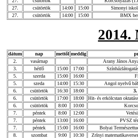
27.
csütörtök
Korcsolyázás (1.b
27.
csütörtök
14:00
15:00
Simonyi iskol
27.
csütörtök
14:00
15:00
BMX be
2014
dátum
nap
mettől
meddig
p
2.
vasárnap
Arany János Anya
3.
hétfő
15:00
17:00
Színházlátogatás 
5.
szerda
15:00
16:00
F
5.
szeda
14:00
15:30
Angol nyelvű báb
6.
csütörtök
16:30
18:00
3.
6.
csütörtök
17:00
18:00
Hit- és erkölcstan oktatás
6.
csütörtök
8:00
10:00
Korcso
7.
péntek
8:00
12:00
Vetési
7.
péntek
13:00
16:00
PVSZ tém
7.
péntek
15:00
16:00
Bolyai Természett
8.
szombat
9:00
10:30
Zrínyi matematikaverse