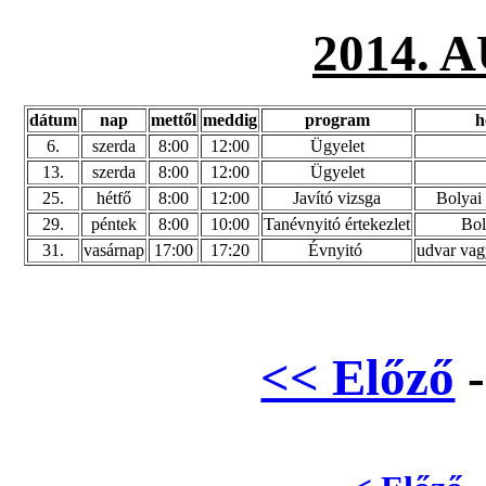
2014.
dátum
nap
mettől
meddig
program
h
6.
szerda
8:00
12:00
Ügyelet
13.
szerda
8:00
12:00
Ügyelet
25.
hétfő
8:00
12:00
Javító vizsga
Bolyai 
29.
péntek
8:00
10:00
Tanévnyitó értekezlet
Bol
31.
vasárnap
17:00
17:20
Évnyitó
udvar vag
<< Előző