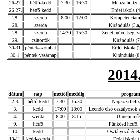
26-27.
hétfő-kedd
7:30
16:30
Menza befizet
26-27.
hétfő-kedd
Erdei iskola (4
28.
szerda
8:00
12:00
Kompetenciam
28.
szerda
Kirándulás (3.a,
28.
szerda
14:30
15:30
Zenei műveltségi v
29.
csütörtök
Kirándulás (7
30-31.
péntek-szombat
Erdei iskola (
30-1.
péntek-vasárnap
Kirándulás (8.
2014
dátum
nap
mettől
meddig
program
2-3.
hétfő-kedd
7:30
16:30
Napközi befiz
3.
kedd
17:00
18:00
Leendő első osztályosok s
4.
szerda
8:00
8:15
Ünnepi műs
9.
hétfő
Pünkösd hétfő, 
10.
kedd
Osztályozó értek
10-11.
kedd-szerda
Erdei iskola (