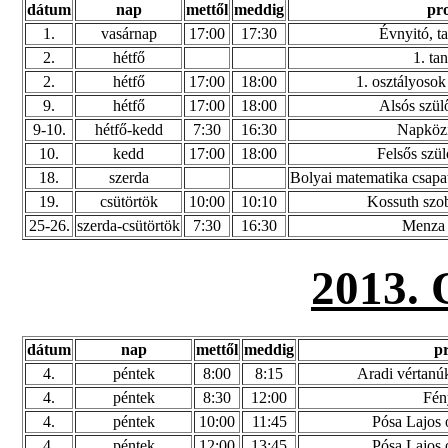
dátum
nap
mettől
meddig
pr
1.
vasárnap
17:00
17:30
Évnyitó, t
2.
hétfő
1. ta
2.
hétfő
17:00
18:00
1. osztályosok 
9.
hétfő
17:00
18:00
Alsós szülő
9-10.
hétfő-kedd
7:30
16:30
Napközi
10.
kedd
17:00
18:00
Felsős szül
18.
szerda
Bolyai matematika csapat
19.
csütörtök
10:00
10:10
Kossuth szo
25-26.
szerda-csütörtök
7:30
16:30
Menza 
2013
dátum
nap
mettől
meddig
p
4.
péntek
8:00
8:15
Aradi vértanú
4.
péntek
8:30
12:00
Fén
4.
péntek
10:00
11:45
Pósa Lajos ó
4.
péntek
12:00
13:45
Pósa Lajos ó