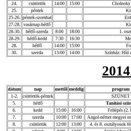
24.
csütörtök
14:00
15:00
Cholnoky 
25.
péntek
Ki
25-26.
péntek-szombat
Erd
27-28.
vasárnap-hétfő
Ki
28-30.
hétfő-szerda
8:00
18:00
1. osz
28-29.
hétfő-kedd
7:30
16:30
Me
28.
hétfő
14:00
15:00
Fo
30.
szerda
13:00
14:00
Színház: Híd a
201
dátum
nap
mettől
meddig
program
1-2.
csütörtök-péntek
SZÜNET
5.
hétfő
Tanítási szü
6.
kedd
15:00
16:00
Fellépés (2. 
7.
szerda
10:00
17:00
Angol-német megyei m
8.
csütörtök
12:00
13:00
4. és 8. osztályosok 