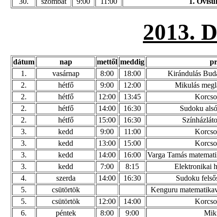
30.
szombat
9:00
11:00
1. Ovisul
2013.
dátum
nap
mettől
meddig
p
1.
vasárnap
8:00
18:00
Kirándulás Budap
2.
hétfő
9:00
12:00
Mikulás meglá
2.
hétfő
12:00
13:45
Korcsol
2.
hétfő
14:00
16:30
Sudoku alsó
2.
hétfő
15:00
16:30
Színházláto
3.
kedd
9:00
11:00
Korcsol
3.
kedd
13:00
15:00
Korcsol
3.
kedd
14:00
16:00
Varga Tamás matemati
3.
kedd
7:00
8:15
Elektronikai 
4.
szerda
14:00
16:30
Sudoku felső
5.
csütörtök
Kenguru matematikave
5.
csütörtök
12:00
14:00
Korcsol
6.
péntek
8:00
9:00
Miku