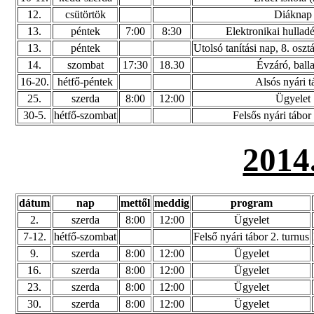
12.
csütörtök
Diáknap
13.
péntek
7:00
8:30
Elektronikai hullad
13.
péntek
Utolsó tanítási nap, 8. osz
14.
szombat
17:30
18.30
Évzáró, ball
16-20.
hétfő-péntek
Alsós nyári t
25.
szerda
8:00
12:00
Ügyelet
30-5.
hétfő-szombat
Felsős nyári tábor
2014
dátum
nap
mettől
meddig
program
2.
szerda
8:00
12:00
Ügyelet
7-12.
hétfő-szombat
Felső nyári tábor 2. turnus
9.
szerda
8:00
12:00
Ügyelet
16.
szerda
8:00
12:00
Ügyelet
23.
szerda
8:00
12:00
Ügyelet
30.
szerda
8:00
12:00
Ügyelet