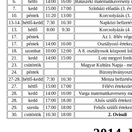
6.
hétfő
14:00
16:00
Bátaszéki matematikaverseny 
7.
kedd
15:00
17:00
Színházi előadás (3. é
10.
péntek
11:20
13:00
Korcsolyázás (3. 
13-14.
hétfő-kedd
7:30
16:30
Napközi befizeté
13.
hétfő
8:00
9:30
Korcsolyázás (4. 
17.
péntek
Az 1. félév vég
17.
péntek
14:00
16:00
Osztályozó értekez
18.
szombat
10:00
12:00
A 8. osztályosok központi írá
21.
kedd
14:00
15:00
Lotz megyei ford
23.
csütörtök
Magyar Kultúra Napja - m
24.
péntek
Bizonyítványoszt
27-28.
hétfő-kedd
7:30
16:30
Menza befizetés
27.
hétfő
15:00
17:00
Félévi értekezle
28.
kedd
14:00
16:00
Varga matematikaverseny me
28.
kedd
17:00
18.00
Alsós szülői értekez
29.
szerda
17:00
18:00
Felsős szülői értekez
30.
csütörtök
16:30
18:00
2. Ovisuli