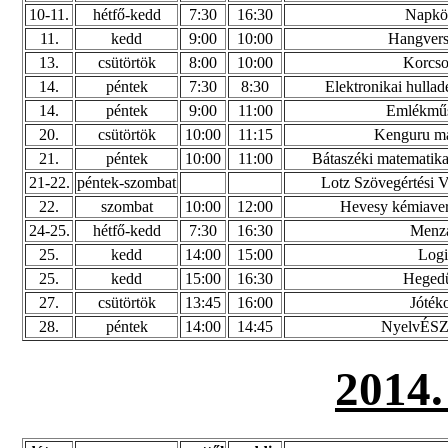
10-11.
hétfő-kedd
7:30
16:30
Napköz
11.
kedd
9:00
10:00
Hangverse
13.
csütörtök
8:00
10:00
Korcso
14.
péntek
7:30
8:30
Elektronikai hullad
14.
péntek
9:00
11:00
Emlékműs
20.
csütörtök
10:00
11:15
Kenguru ma
21.
péntek
10:00
11:00
Bátaszéki matematika
21-22.
péntek-szombat
Lotz Szövegértési V
22.
szombat
10:00
12:00
Hevesy kémiaver
24-25.
hétfő-kedd
7:30
16:30
Menza
25.
kedd
14:00
15:00
Logi
25.
kedd
15:00
16:30
Hegedű
27.
csütörtök
13:45
16:00
Jóték
28.
péntek
14:00
14:45
NyelvÉSZ 
2014