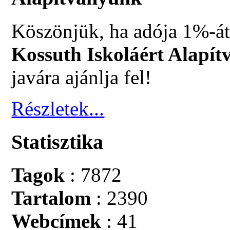
Köszönjük, ha adója 1%-át
Kossuth Iskoláért Alapít
javára ajánlja fel!
Részletek...
Statisztika
Tagok
: 7872
Tartalom
: 2390
Webcímek
: 41