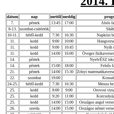
2014
dátum
nap
mettől
meddig
prog
7.
péntek
13:45
17:00
Alsós f
8-13.
szombat-csütörtök
Sítá
10-11.
hétfő-kedd
7:30
16:30
Napközi be
11.
kedd
9:00
10:00
Hangverse
11.
kedd
9:00
10:45
Nyílt 
11.
kedd
14:00
16:00
Öveges fizikaversen
14.
péntek
NyelvÉSZ iskol
14.
péntek
15:00
18:00
Felsős f
21.
péntek
14:00
15:30
Zrínyi matematikavers
22.
szombat
19:00
Kossut
24-25.
hétfő-kedd
7:30
16:30
Menza bef
25.
kedd
8:00
9:00
Orovosi vizsg
25.
kedd
9:20
11:00
Korcsolyáz
25.
kedd
14:00
15:00
Országos angol versen
26.
szerda
14:00
15:00
Országos német versen