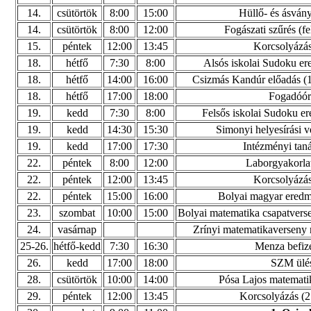
14.
csütörtök
8:00
15:00
Hüllő- és ásvány
14.
csütörtök
8:00
12:00
Fogászati szűrés (fe
15.
péntek
12:00
13:45
Korcsolyázás
18.
hétfő
7:30
8:00
Alsós iskolai Sudoku e
18.
hétfő
14:00
16:00
Csizmás Kandúr előadás (1. 
18.
hétfő
17:00
18:00
Fogadóór
19.
kedd
7:30
8:00
Felsős iskolai Sudoku e
19.
kedd
14:30
15:30
Simonyi helyesírási v
19.
kedd
17:00
17:30
Intézményi taná
22.
péntek
8:00
12:00
Laborgyakorlat
22.
péntek
12:00
13:45
Korcsolyázás
22.
péntek
15:00
16:00
Bolyai magyar eredm
23.
szombat
10:00
15:00
Bolyai matematika csapatverse
24.
vasárnap
Zrínyi matematikaverseny n
25-26.
hétfő-kedd
7:30
16:30
Menza befiz
26.
kedd
17:00
18:00
SZM ülé
28.
csütörtök
10:00
14:00
Pósa Lajos matematik
29.
péntek
12:00
13:45
Korcsolyázás (2.