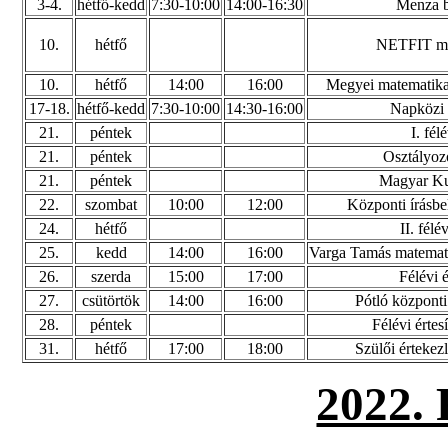
3-4.
hétfő-kedd
7:30-10:00
14:00-16:30
Menza b
10.
hétfő
NETFIT mé
10.
hétfő
14:00
16:00
Megyei matematikav
17-18.
hétfő-kedd
7:30-10:00
14:30-16:00
Napközi 
21.
péntek
I. fél
21.
péntek
Osztályozó
21.
péntek
Magyar Ku
22.
szombat
10:00
12:00
Központi írásbel
24.
hétfő
II. félé
25.
kedd
14:00
16:00
Varga Tamás matemati
26.
szerda
15:00
17:00
Félévi é
27.
csütörtök
14:00
16:00
Pótló központi 
28.
péntek
Félévi értes
31.
hétfő
17:00
18:00
Szülői értekezl
2022