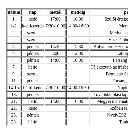
dátum
nap
mettől
meddig
p
1.
kedd
17:00
18:00
Szülői érteke
1-2.
kedd-szerda
7:30-10:00
14:00-16:30
Menz
2.
szerda
Medve nap
2.
szerda
Vizes élőh
4.
péntek
14:30
15:30
Bolyai természett
4.
péntek
8:00
12:00
Labor
4.
péntek
14:00
16:00
Farsang 
7.
hétfő
Tájékoztató az írásb
9.
szerda
Bemutató ór
11.
péntek
Farsang 
14-15.
hétfő-kedd
7:30-10:00
14:00-16:30
Napkö
18.
péntek
Továbbtanulási lap
21.
hétfő
14:00
16:00
Megyei matematik
22.
kedd
Szóbeli fe
25.
péntek
NyelvÉSZ -
28.
hétfő
Taní