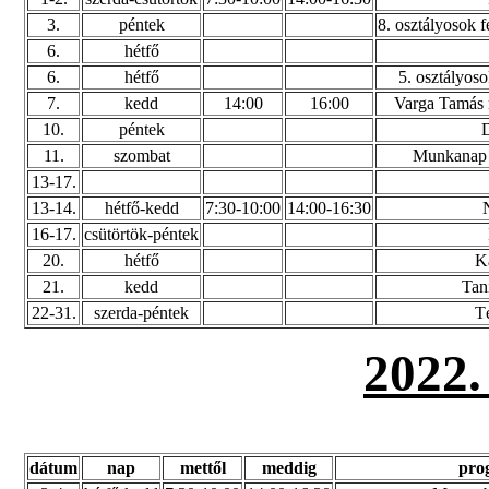
3.
péntek
8. osztályosok f
6.
hétfő
6.
hétfő
5. osztályos
7.
kedd
14:00
16:00
Varga Tamás 
10.
péntek
11.
szombat
Munkanap -
13-17.
13-14.
hétfő-kedd
7:30-10:00
14:00-16:30
16-17.
csütörtök-péntek
20.
hétfő
K
21.
kedd
Tan
22-31.
szerda-péntek
T
2022
dátum
nap
mettől
meddig
pro