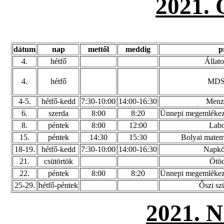
2021
dátum
nap
mettől
meddig
p
4.
hétfő
Állato
4.
hétfő
MDSZ
4-5.
hétfő-kedd
7:30-10:00
14:00-16:30
Menza
6.
szerda
8:00
8:20
Ünnepi megemlékezés
8.
péntek
8:00
12:00
Labo
15.
péntek
14:30
15:30
Bolyai matem
18-19.
hétfő-kedd
7:30-10:00
14:00-16:30
Napköz
21.
csütörtök
Ötöd
22.
péntek
8:00
8:20
Ünnepi megemlékezés
25-29.
hétfő-péntek
Őszi sz
2021.