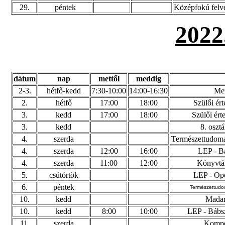
29.
péntek
Középfokú felvét
202
dátum
nap
mettől
meddig
2-3.
hétfő-kedd
7:30-10:00
14:00-16:30
Men
2.
hétfő
17:00
18:00
Szülői ért
3.
kedd
17:00
18:00
Szülői érte
3.
kedd
8. oszt
4.
szerda
Természettudomán
4.
szerda
12:00
16:00
LEP - Ba
4.
szerda
11:00
12:00
Könyvtár
5.
csütörtök
LEP - Ope
6.
péntek
Természettudom
10.
kedd
Madar
10.
kedd
8:00
10:00
LEP - Bábsz
11.
szerda
Kompe