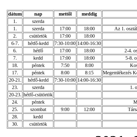
dátum
nap
mettől
meddig
1.
szerda
1.
szerda
17:00
18:00
Az 1. osztá
2.
csütörtök
17:00
18:00
6-7.
hétfő-kedd
7:30-10:00
14:00-16:30
6.
hétfő
17:00
18:00
2-4. o
7.
kedd
17:00
18:00
5-8. o
18.
péntek
7:50
8:00
Kos
17.
péntek
8:00
8:15
Megemlékezés Kos
20-21.
hétfő-kedd
7:30-10:00
14:00-16:30
23.
szerda
1. 
20-23.
hétfő-csütörtök
24.
péntek
M
25.
szombat
9:00
12:00
Társ
28.
kedd
30.
csütörtök