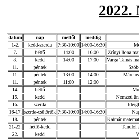
2022
dátum
nap
mettől
meddig
1-2.
kedd-szerda
7:30-10:00
14:00-16:30
Me
7.
hétfő
14:00
16:00
Zrínyi Ilona ma
8.
kedd
14:00
17:00
Varga Tamás mat
11.
péntek
Szóbe
11.
péntek
13:00
14:00
Március
11.
péntek
11:00
12:00
14.
hétfő
Mu
15.
kedd
Nemzeti ün
16.
szerda
Ideigl
16-17.
szerda-csütörtök
7:30-10:00
14:00-16:30
Nap
18.
péntek
Kalmár matemati
21-22.
hétfő-kedd
Tanulói 
22.
kedd
V