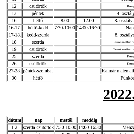
12.
csütörtök
Komp
13.
péntek
4. osztá
16.
hétfő
8:00
12:00
8. osztály
16-17.
hétfő-kedd
7:30-10:00
14:00-16:30
Napk
17-18.
kedd-szerda
8. osztály
18.
szerda
Természettudom
19.
csütörtök
Természettudom
25.
szerda
Komp
26.
csütörtök
Komp
27-28.
péntek-szombat
Kalmár matemati
30.
hétfő
Pünkös
2022
dátum
nap
mettől
meddig
1-2.
szerda-csütörtök
7:30-10:00
14:00-16:30
Menza