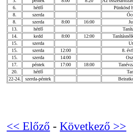
3.
péntek
8:00
8:20
Az összetartozá
6.
hétfő
Pünkösd h
8.
szerda
Óc
8.
szerda
8:00
16:00
Ju
13.
hétfő
Tanít
14.
kedd
8:00
12:00
Tanításnél
15.
szerda
Ut
15.
szerda
12:00
8. év
15.
szerda
14:00
Osz
17.
péntek
17:00
18:00
Tanévzá
20.
hétfő
Tan
22-24.
szerda-péntek
Beiratk
<< Előző
-
Következő >>