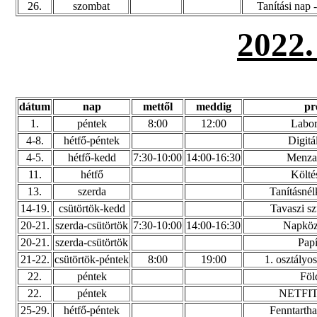
26.
szombat
Tanítási nap 
2022
dátum
nap
mettől
meddig
pr
1.
péntek
8:00
12:00
Labor
4-8.
hétfő-péntek
Digitá
4-5.
hétfő-kedd
7:30-10:00
14:00-16:30
Menza 
11.
hétfő
Költé
13.
szerda
Tanításné
14-19.
csütörtök-kedd
Tavaszi s
20-21.
szerda-csütörtök
7:30-10:00
14:00-16:30
Napközi
20-21.
szerda-csütörtök
Papí
21-22.
csütörtök-péntek
8:00
19:00
1. osztályo
22.
péntek
Föl
22.
péntek
NETFIT
25-29.
hétfő-péntek
Fenntartha