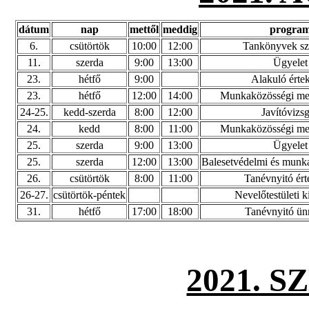
dátum
nap
mettől
meddig
progra
6.
csütörtök
10:00
12:00
Tankönyvek szá
11.
szerda
9:00
13:00
Ügyelet
23.
hétfő
9:00
Alakuló értek
23.
hétfő
12:00
14:00
Munkaközösségi me
24-25.
kedd-szerda
8:00
12:00
Javítóvizs
24.
kedd
8:00
11:00
Munkaközösségi me
25.
szerda
9:00
13:00
Ügyelet
25.
szerda
12:00
13:00
Balesetvédelmi és munk
26.
csütörtök
8:00
11:00
Tanévnyitó ért
26-27.
csütörtök-péntek
Nevelőtestületi k
31.
hétfő
17:00
18:00
Tanévnyitó ün
2021. 