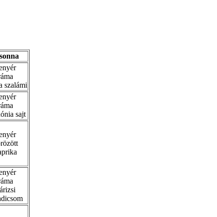
sonna
enyér
ráma
ta szalámi
enyér
ráma
ónia sajt
enyér
rözött
aprika
enyér
ráma
árizsi
adicsom