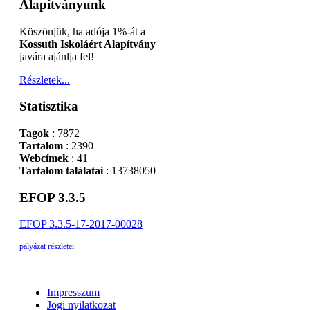
Alapítványunk
Köszönjük, ha adója 1%-át a
Kossuth Iskoláért Alapítvány
javára ajánlja fel!
Részletek...
Statisztika
Tagok
: 7872
Tartalom
: 2390
Webcímek
: 41
Tartalom találatai
: 13738050
EFOP 3.3.5
EFOP 3.3.5-17-2017-00028
pályázat részletei
Impresszum
Jogi nyilatkozat