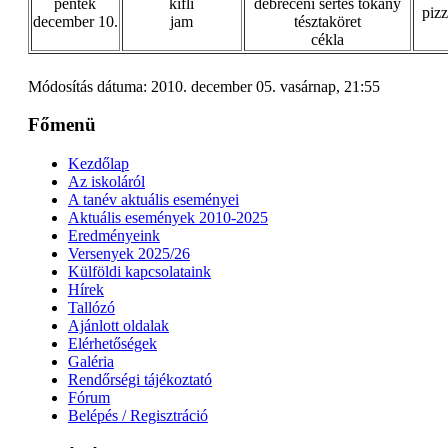
péntek
kifli
debreceni sertés tokány
pizz
december 10.
jam
tésztaköret
cékla
Módosítás dátuma: 2010. december 05. vasárnap, 21:55
Főmenü
Kezdőlap
Az iskoláról
A tanév aktuális eseményei
Aktuális események 2010-2025
Eredményeink
Versenyek 2025/26
Külföldi kapcsolataink
Hírek
Tallózó
Ajánlott oldalak
Elérhetőségek
Galéria
Rendőrségi tájékoztató
Fórum
Belépés / Regisztráció