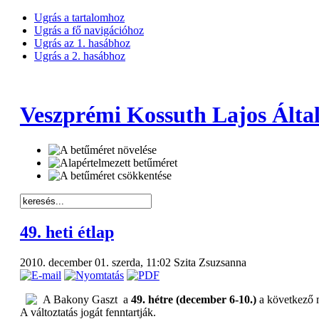
Ugrás a tartalomhoz
Ugrás a fő navigációhoz
Ugrás az 1. hasábhoz
Ugrás a 2. hasábhoz
Veszprémi Kossuth Lajos Által
49. heti étlap
2010. december 01. szerda, 11:02
Szita Zsuzsanna
A Bakony Gaszt a
49. hétre (december 6-10.)
a következő m
A változtatás jogát fenntartják.