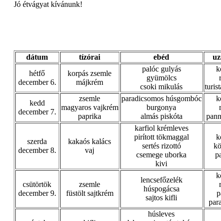
Jó étvágyat kívánunk!
dátum
tízórai
ebéd
uz
palóc gulyás
k
hétfő
korpás zsemle
gyümölcs
december 6.
májkrém
csoki mikulás
turis
zsemle
paradicsomos húsgombóc
k
kedd
magyaros vajkrém
burgonya
december 7.
paprika
almás piskóta
pann
karfiol krémleves
pirított tökmaggal
k
szerda
kakaós kalács
sertés rizottó
kö
december 8.
vaj
csemege uborka
p
kivi
k
lencsefőzelék
csütörtök
zsemle
húspogácsa
december 9.
füstölt sajtkrém
p
sajtos kifli
par
húsleves