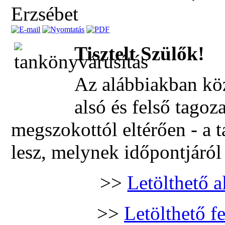
Erzsébet
Tisztelt Szülők!
Az alábbiakban kö
alsó és felső tagoz
megszokottól eltérően - a
lesz, melynek időpontjáról
>>
Letölthető a
>>
Letölthető f