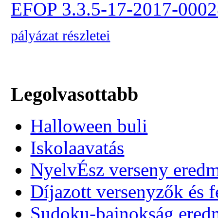
EFOP 3.3.5-17-2017-0002
pályázat részletei
Legolvasottabb
Halloween buli
Iskolaavatás
NyelvÉsz verseny ered
Díjazott versenyzők és f
Sudoku-bajnokság ere