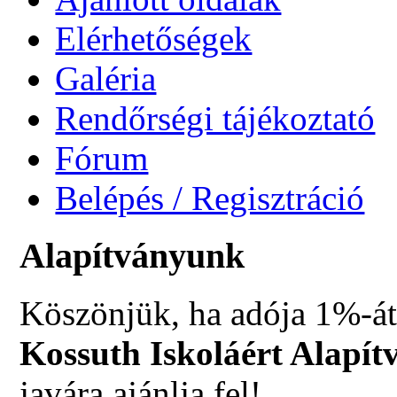
Elérhetőségek
Galéria
Rendőrségi tájékoztató
Fórum
Belépés / Regisztráció
Alapítványunk
Köszönjük, ha adója 1%-át
Kossuth Iskoláért Alapít
javára ajánlja fel!