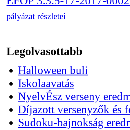
EFOP 3.3.5-17-2017-0002
pályázat részletei
Legolvasottabb
Halloween buli
Iskolaavatás
NyelvÉsz verseny ered
Díjazott versenyzők és f
Sudoku-bajnokság ere