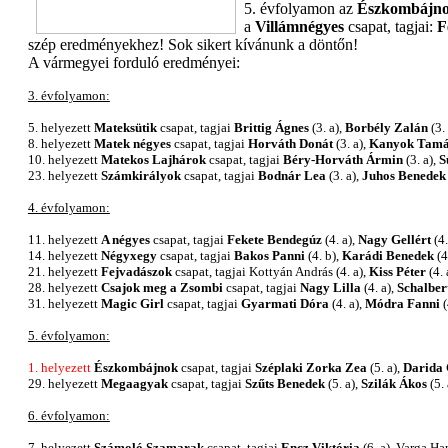
5. évfolyamon az
Észkombájn
a
Villámnégyes
csapat, tagjai:
F
szép eredményekhez! Sok sikert kívánunk a döntőn!
A vármegyei forduló eredményei:
3. évfolyamon:
5. helyezett
Mateksütik
csapat, tagjai
Brittig Ágnes
(3. a),
Borbély Zalán
(3.
8. helyezett
Matek négyes
csapat, tagjai
Horváth Donát
(3. a),
Kanyok Tamá
10. helyezett
Matekos Lajhárok
csapat, tagjai
Béry-Horváth Ármin
(3. a),
S
23. helyezett
Számkirályok
csapat, tagjai
Bodnár Lea
(3. a),
Juhos Benedek
4. évfolyamon:
11. helyezett
A négyes
csapat, tagjai
Fekete Bendegúz
(4. a),
Nagy Gellért
(4.
14. helyezett
Négyxegy
csapat, tagjai
Bakos Panni
(4. b),
Karádi Benedek
(4
21. helyezett
Fejvadászok
csapat, tagjai Kottyán András (4. a),
Kiss Péter
(4. 
28. helyezett
Csajok meg a Zsombi
csapat, tagjai
Nagy Lilla
(4. a),
Schalber
31. helyezett
Magic Girl
csapat, tagjai
Gyarmati Dóra
(4. a),
Módra Fanni
(
5. évfolyamon:
1. helyezett
Észkombájnok
csapat, tagjai
Széplaki Zorka Zea
(5. a),
Darida
29. helyezett
Megaagyak
csapat, tagjai
Szűts Benedek
(5. a),
Szilák Ákos
(5. 
6. évfolyamon:
7. helyezett
Számoló Szamarak
csapat, tagjai
Encz Viktória
(6. a), Varga Ha