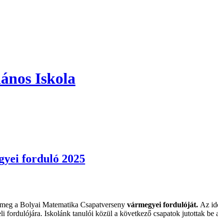
ános Iskola
yei forduló 2025
 meg a Bolyai Matematika Csapatverseny
vár
megyei fordulóját.
Az ide
eli fordulójára. Iskolánk tanulói közül a következő csapatok jutottak be