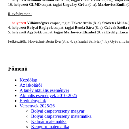
16. helyezett
GLMD
csapat, tagjai
Ungváry Gréta
(6. a),
Markovics Emili
(6
8. évfolyamon:
1. helyezett
Villámnégyes
csapat, tagjai
Fekete Attila
(8. a),
Szövetes Milán
(
4. helyezett
Bolyai Baglyok
csapat, tagjai
Benda Sára
(8. a),
Czövek Szófia
(
5. helyezett
AgySokk
csapat, tagjai
Markovics Elizabet
(8. a),
Erdélyi Luca
Felkészítők: Horváthné Berta Éva (3. a, 4. a), Szalai Szilvia (4. b), Gyévai Iván
Főmenü
Kezdőlap
Az iskoláról
A tanév aktuális eseményei
Aktuális események 2010-2025
Eredményeink
Versenyek 2025/26
Bolyai csapatverseny magyar
Bolyai csapatverseny matematika
Kalmár matematika
Kenguru matematika