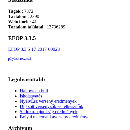
Tagok
: 7872
Tartalom
: 2390
Webcímek
: 41
Tartalom találatai
: 13736289
EFOP 3.3.5
EFOP 3.3.5-17-2017-00028
pályázat részletei
Legolvasottabb
Halloween buli
Iskolaavatás
NyelvÉsz verseny eredmények
Díjazott versenyzők és felkészítőik
Sudoku-bajnokság eredmények
Bolyai matematikaverseny eredményei
Archívum