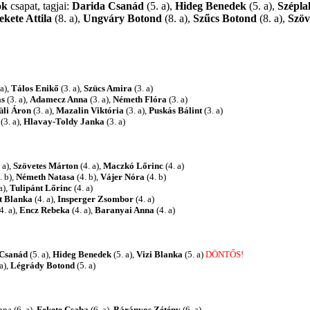
ok
csapat, tagjai:
Darida Csanád
(5. a),
Hideg Benedek
(5. a),
Szépla
ekete Attila
(8. a),
Ungváry Botond
(8. a),
Szűcs Botond
(8. a),
Szöv
 a),
Tálos Enikő
(3. a),
Szücs Amira
(3. a)
s
(3. a),
Adamecz Anna
(3. a),
Németh Flóra
(3. a)
üli Áron
(3. a),
Mazalin Viktória
(3. a),
Puskás Bálint
(3. a)
(3. a),
Hlavay-Toldy Janka
(3. a)
 a),
Szövetes Márton
(4. a),
Maczkó Lőrinc
(4. a)
. b),
Németh Natasa
(4. b),
Vájer Nóra
(4. b)
a),
Tulipánt Lőrinc
(4. a)
t Blanka
(4. a),
Insperger Zsombor
(4. a)
4. a),
Encz Rebeka
(4. a),
Baranyai Anna
(4. a)
 Csanád
(5. a),
Hideg Benedek
(5. a),
Vizi Blanka
(5. a)
DÖNTŐS!
a),
Légrády Botond
(5. a)
nna (6. a),
Fekete Csaba
(6. a),
Bárányos Zétény
(6. a)