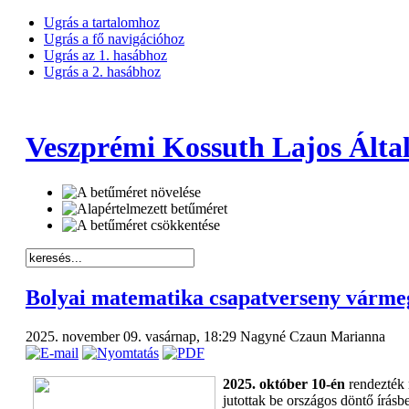
Ugrás a tartalomhoz
Ugrás a fő navigációhoz
Ugrás az 1. hasábhoz
Ugrás a 2. hasábhoz
Veszprémi Kossuth Lajos Által
Bolyai matematika csapatverseny vármeg
2025. november 09. vasárnap, 18:29
Nagyné Czaun Marianna
2025. október 10-én
rendezték
jutottak be országos döntő írásb