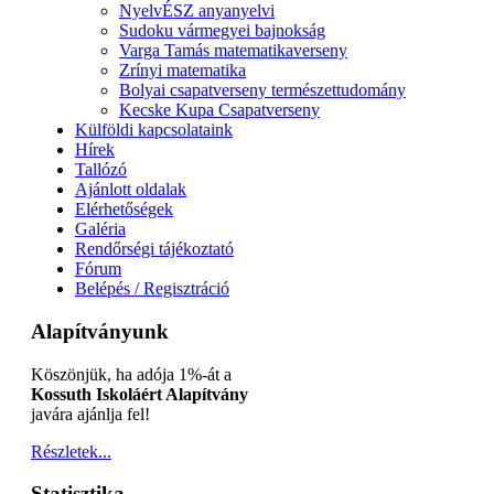
NyelvÉSZ anyanyelvi
Sudoku vármegyei bajnokság
Varga Tamás matematikaverseny
Zrínyi matematika
Bolyai csapatverseny természettudomány
Kecske Kupa Csapatverseny
Külföldi kapcsolataink
Hírek
Tallózó
Ajánlott oldalak
Elérhetőségek
Galéria
Rendőrségi tájékoztató
Fórum
Belépés / Regisztráció
Alapítványunk
Köszönjük, ha adója 1%-át a
Kossuth Iskoláért Alapítvány
javára ajánlja fel!
Részletek...
Statisztika