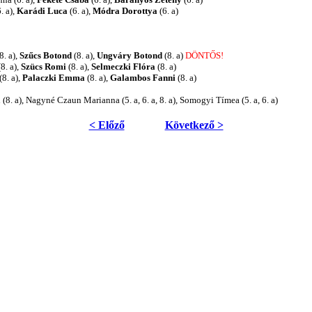
. a),
Karádi Luca
(6. a),
Módra Dorottya
(6. a)
8. a),
Szűcs Botond
(8. a),
Ungváry Botond
(8. a)
DÖNTŐS!
8. a),
Szücs Romi
(8. a),
Selmeczki Flóra
(8. a)
(8. a),
Palaczki Emma
(8. a),
Galambos Fanni
(8. a)
 (8. a), Nagyné Czaun Marianna (5. a, 6. a, 8. a), Somogyi Tímea (5. a, 6. a)
< Előző
Következő >