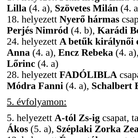
Lilla
(4. a),
Szövetes Milán
(4. a
18. helyezett
Nyerő hármas
csap
Perjés Nimród
(4. b),
Karádi B
24. helyezett
A betűk királynői 
Anna
(4. a),
Encz Rebeka
(4. a)
Lőrinc
(4. a)
28. helyezett
FADÓLIBLA
csapa
Módra Fanni
(4. a),
Schalbert 
5. évfolyamon:
5. helyezett
A-tól Zs-ig
csapat, t
Ákos
(5. a),
Széplaki Zorka Ze