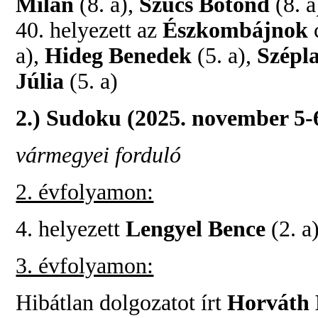
Milán
(8. a),
Szűcs Botond
(8. a
40. helyezett az
Észkombájnok
a),
Hideg Benedek
(5. a),
Szépl
Júlia
(5. a)
2.) Sudoku (2025. november 5-
vármegyei forduló
2. évfolyamon:
4. helyezett
Lengyel Bence
(2. a
3. évfolyamon:
Hibátlan dolgozatot írt
Horváth