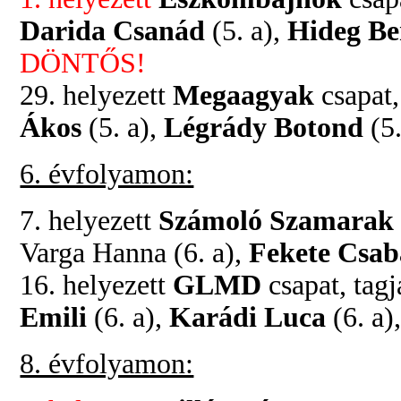
Darida Csanád
(5. a),
Hideg B
DÖNTŐS!
29. helyezett
Megaagyak
csapat,
Ákos
(5. a),
Légrády Botond
(5.
6. évfolyamon:
7. helyezett
Számoló Szamarak
Varga Hanna (6. a),
Fekete Csab
16. helyezett
GLMD
csapat, tag
Emili
(6. a),
Karádi Luca
(6. a)
8. évfolyamon: