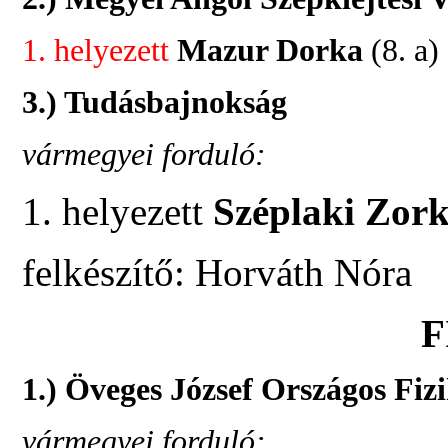
1. helyezett
Mazur Dorka
(8. a)
3.) Tudásbajnokság
vármegyei forduló:
1. helyezett
Széplaki Zor
felkészítő: Horváth Nóra
F
1.) Öveges József Országos Fiz
vármegyei forduló: