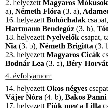
2. helyezett
Magyaros Mókuso
a),
Németh Flóra
(3. a),
Adamec
16. helyezett
Bohóchalak
csapat,
Hartmann Bendegúz
(3. b),
Tót
18. helyezett
Nyelvelők
csapat, t
Nia
(3. b),
Németh Brigitta
(3. 
23. helyezett
Magyaros Cicák
cs
Bodnár Lea
(3. a),
Béry-Horvá
4. évfolyamon:
14. helyezett
Okos négyes
csapat,
Vájer Nóra
(4. b),
Bakos Panni
17. helyezett
Fiúk meg a Lilla
cs