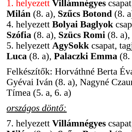
1. helyezett
Villámnégyes
csapat
Milán
(8. a),
Szűcs Botond
(8. a
4. helyezett
Bolyai Baglyok
csap
Szófia
(8. a),
Szücs Romi
(8. a)
5. helyezett
AgySokk
csapat, tag
Luca
(8. a),
Palaczki Emma
(8.
Felkészítők: Horváthné Berta Éva (
Gyévai Iván (8. a), Nagyné Czaun
Tímea (5. a, 6. a)
országos döntő:
7. helyezett
Villámnégyes
csapat