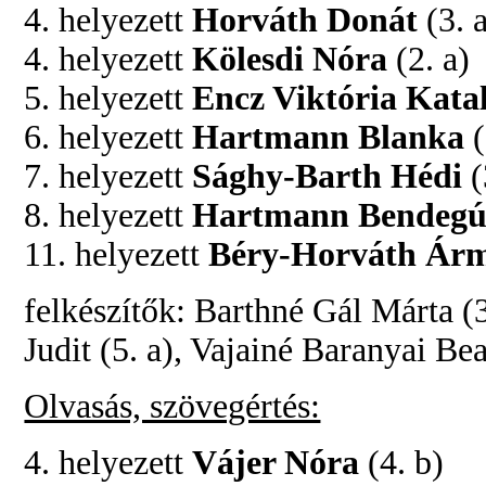
4. helyezett
Horváth Donát
(3. 
4. helyezett
Kölesdi Nóra
(2. a)
5. helyezett
Encz Viktória Kata
6. helyezett
Hartmann Blanka
(
7. helyezett
Sághy-Barth Hédi
(
8. helyezett
Hartmann Bendeg
11. helyezett
Béry-Horváth Ár
felkészítők: Barthné Gál Márta (3.
Judit (5. a), Vajainé Baranyai Bea
Olvasás, szövegértés:
4. helyezett
Vájer Nóra
(4. b)