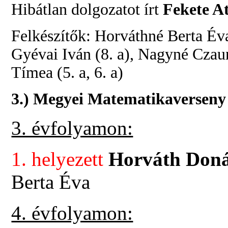
Hibátlan dolgozatot írt
Fekete At
Felkészítők: Horváthné Berta Éva (
Gyévai Iván (8. a), Nagyné Czaun
Tímea (5. a, 6. a)
3.) Megyei Matematikaverseny
3. évfolyamon:
1. helyezett
Horváth Don
Berta Éva
4. évfolyamon: