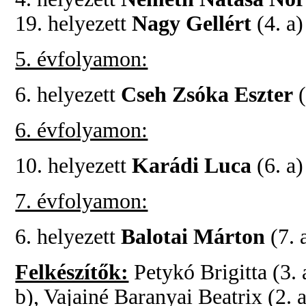
19. helyezett
Nagy Gellért
(4. a)
5. évfolyamon:
6. helyezett
Cseh Zsóka Eszter
(
6. évfolyamon:
10. helyezett
Karádi Luca
(6. a
7. évfolyamon:
6. helyezett
Balotai Márton
(7. 
Felkészítők:
Petykó Brigitta (3.
b), Vajainé Baranyai Beatrix (2. a)