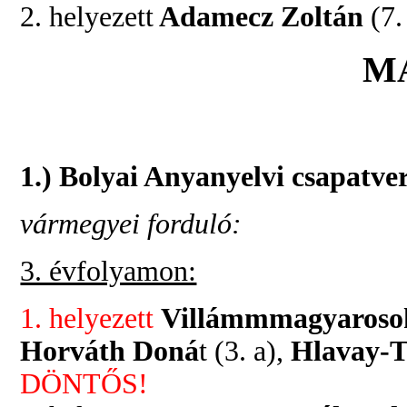
2. helyezett
Adamecz Zoltán
(7.
M
1.) Bolyai Anyanyelvi csapatve
vármegyei forduló:
3. évfolyamon:
1. helyezett
Villámmmagyaros
Horváth Doná
t (3. a),
Hlavay-T
DÖNTŐS!