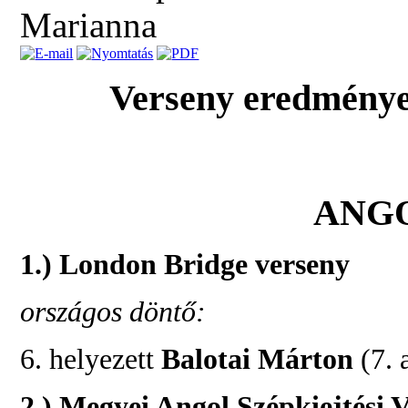
Marianna
Verseny eredménye
ANG
1.) London Bridge verseny
országos döntő:
6. helyezett
Balotai Márton
(7. 
2.) Megyei Angol Szépkiejtési 