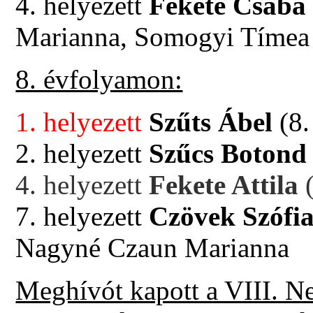
4. helyezett
Fekete Csaba
Marianna, Somogyi Tímea
8. évfolyamon:
1. helyezett
Szűts Ábel
(8.
2. helyezett
Szűcs Boton
4. helyezett
Fekete Attila
(
7. helyezett
Czövek Szófi
Nagyné Czaun Marianna
Meghívót kapott a VIII. 