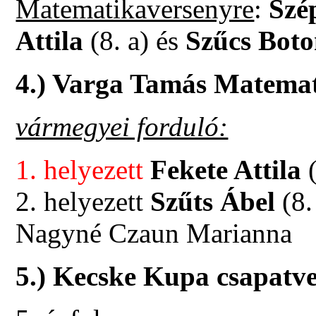
Matematikaversenyre
:
Szé
Attila
(8. a) és
Szűcs Bot
4.) Varga Tamás Matema
vármegyei forduló:
1. helyezett
Fekete Attila
(
2. helyezett
Szűts Ábel
(8.
Nagyné Czaun Marianna
5.) Kecske Kupa csapatv