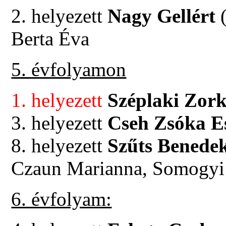
2. helyezett
Nagy Gellért
(
Berta Éva
5. évfolyamon
1. helyezett
Széplaki Zor
3. helyezett
Cseh Zsóka E
8. helyezett
Szűts Benede
Czaun Marianna, Somogyi
6. évfolyam: