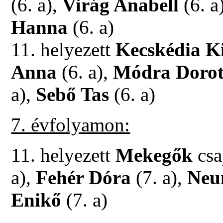
(6. a),
Virág Anabell
(6. a
Hanna
(6. a)
11. helyezett
Kecskédia K
Anna
(6. a),
Módra Dorot
a),
Sebő Tas
(6. a)
7. évfolyamon:
11. helyezett
Mekegők
csa
a),
Fehér Dóra
(7. a),
Neu
Enikő
(7. a)