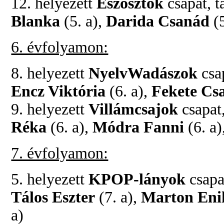
12. helyezett
Észosztók
csapat, t
Blanka
(5. a),
Darida Csanád
(5
6. évfolyamon:
8. helyezett
NyelvWadászok
csap
Encz Viktória
(6. a),
Fekete Cs
9. helyezett
Villámcsajok
csapat,
Réka
(6. a),
Módra Fanni
(6. a
7. évfolyamon:
5. helyezett
KPOP-lányok
csapat
Tálos Eszter
(7. a),
Marton Eni
a)