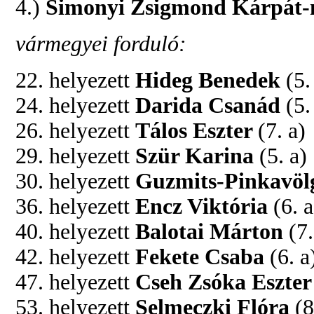
4.)
Simonyi Zsigmond Kárpát-m
vármegyei forduló:
22. helyezett
Hideg Benedek
(5.
24. helyezett
Darida Csanád
(5.
26. helyezett
Tálos Eszter
(7. a)
29. helyezett
Szür Karina
(5. a)
30. helyezett
Guzmits-Pinkavö
36. helyezett
Encz Viktória
(6. a
40. helyezett
Balotai Márton
(7.
42. helyezett
Fekete Csaba
(6. a
47. helyezett
Cseh Zsóka Eszter
53. helyezett
Selmeczki Flóra
(8