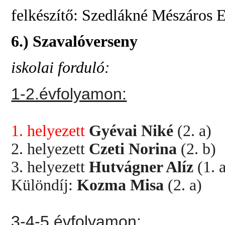
felkészítő: Szedlákné Mészáros
6.) Szavalóverseny
iskolai forduló:
1-2.évfolyamon:
1. helyezett
Gyévai Niké
(2. a)
2. helyezett
Czeti Norina
(2. b)
3. helyezett
Hutvágner Alíz
(1. 
Különdíj:
Kozma Misa
(2. a)
3-4-5.évfolyamon: