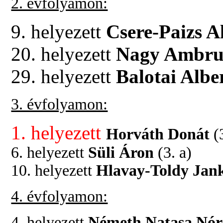
2. évfolyamon:
9. helyezett
Csere-Paizs 
20. helyezett
Nagy Ambru
29. helyezett
Balotai Albe
3. évfolyamon:
1. helyezett
Horváth Donát
(3
6. helyezett
Süli Áron
(3. a)
10. helyezett
Hlavay-Toldy Jan
4. évfolyamon:
4. helyezett
Németh Natasa Nór