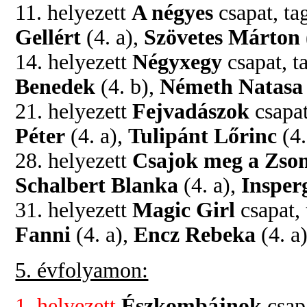
11. helyezett
A négyes
csapat, ta
Gellért
(4. a),
Szövetes Márton
14. helyezett
Négyxegy
csapat, t
Benedek
(4. b),
Németh Natasa
21. helyezett
Fejvadászok
csapat
Péter
(4. a),
Tulipánt Lőrinc
(4.
28. helyezett
Csajok meg a Zso
Schalbert Blanka
(4. a),
Insper
31. helyezett
Magic Girl
csapat, 
Fanni
(4. a),
Encz Rebeka
(4. a
5. évfolyamon:
1. helyezett
Észkombájnok
csapa