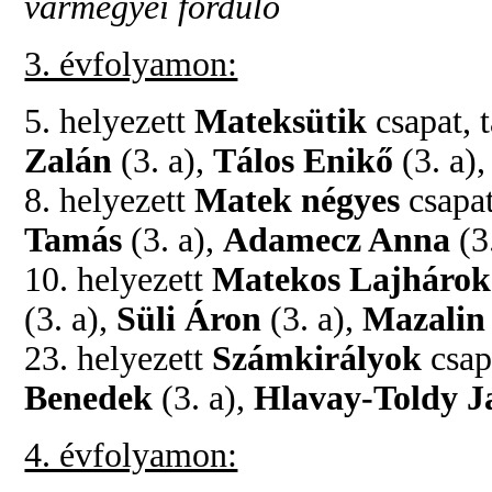
vármegyei forduló
3. évfolyamon:
5. helyezett
Mateksütik
csapat, 
Zalán
(3. a),
Tálos Enikő
(3. a)
8. helyezett
Matek négyes
csapat
Tamás
(3. a),
Adamecz Anna
(3
10. helyezett
Matekos Lajhárok
(3. a),
Süli Áron
(3. a),
Mazalin 
23. helyezett
Számkirályok
csap
Benedek
(3. a),
Hlavay-Toldy J
4. évfolyamon: