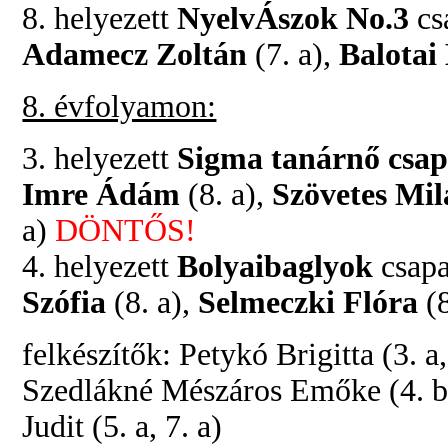
8. helyezett
NyelvÁszok No.3
csa
Adamecz Zoltán
(7. a),
Balota
8. évfolyamon:
3. helyezett
Sigma tanárnő csa
Imre Ádám
(8. a),
Szövetes Mi
a)
DÖNTŐS!
4. helyezett
Bolyaibaglyok
csapa
Szófia
(8. a),
Selmeczki Flóra
(8
felkészítők: Petykó Brigitta (3. a
Szedlákné Mészáros Emőke (4. b),
Judit (5. a, 7. a)