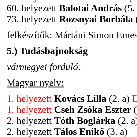
60. helyezett
Balotai András
(5.
73. helyezett
Rozsnyai Borbála
felkészítők: Mártáni Simon Emese
5.) Tudásbajnokság
vármegyei forduló:
Magyar nyelv:
1. helyezett
Kovács Lilla
(2. a)
1. helyezett
Cseh Zsóka Eszter
(
2. helyezett
Tóth Boglárka
(2. a
2. helyezett
Tálos Enikő
(3. a)