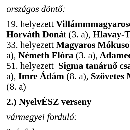
országos döntő:
19. helyezett
Villámmmagyaro
Horváth Doná
t (3. a),
Hlavay-T
33. helyezett
Magyaros Mókus
a),
Németh Flóra
(3. a),
Adamec
51. helyezett
Sigma tanárnő cs
a),
Imre Ádám
(8. a),
Szövetes 
(8. a)
2.) NyelvÉSZ verseny
vármegyei forduló: