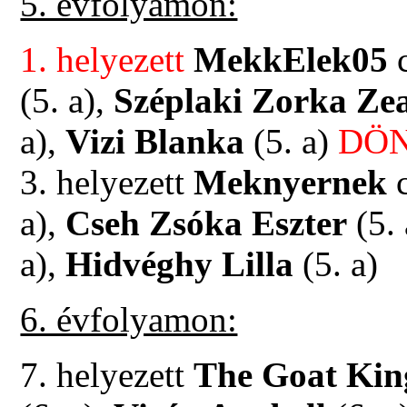
5. évfolyamon:
1. helyezett
MekkElek05
c
(5. a),
Széplaki Zorka Ze
a),
Vizi Blanka
(5. a)
DÖN
3. helyezett
Meknyernek
c
a),
Cseh Zsóka Eszter
(5. 
a),
Hidvéghy Lilla
(5. a)
6. évfolyamon:
7. helyezett
The Goat Kin