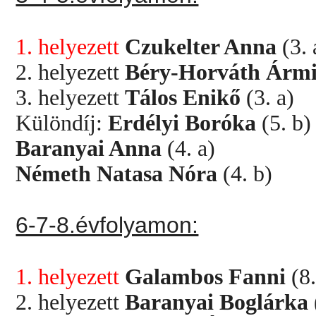
1. helyezett
Czukelter Anna
(3. 
2. helyezett
Béry-Horváth Árm
3. helyezett
Tálos Enikő
(3. a)
Különdíj:
Erdélyi Boróka
(5. b)
Baranyai Anna
(4. a)
Németh Natasa Nóra
(4. b)
6-7-8.évfolyamon:
1. helyezet
t
Galambos Fanni
(8.
2. helyezett
Baranyai Boglárka