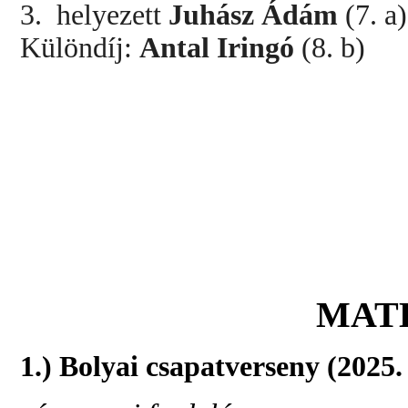
3. helyezett
Juhász Ádám
(7. a)
Különdíj:
Antal Iringó
(8. b)
MAT
1.) Bolyai csapatverseny (2025.