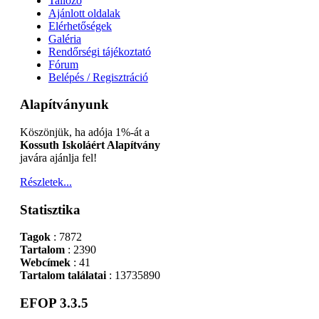
Tallózó
Ajánlott oldalak
Elérhetőségek
Galéria
Rendőrségi tájékoztató
Fórum
Belépés / Regisztráció
Alapítványunk
Köszönjük, ha adója 1%-át a
Kossuth Iskoláért Alapítvány
javára ajánlja fel!
Részletek...
Statisztika
Tagok
: 7872
Tartalom
: 2390
Webcímek
: 41
Tartalom találatai
: 13735890
EFOP 3.3.5