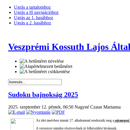
Ugrás a tartalomhoz
Ugrás a fő navigációhoz
Ugrás az 1. hasábhoz
Ugrás a 2. hasábhoz
Veszprémi Kossuth Lajos Által
Sudoku bajnokság 2025
2025. szeptember 12. péntek, 06:50
Nagyné Czaun Marianna
Az idei tanévben immár 17. alkalommal rendezzük meg a
vármegyei
A versenyre minden résztvevőnek jó felkészülést kívánunk.