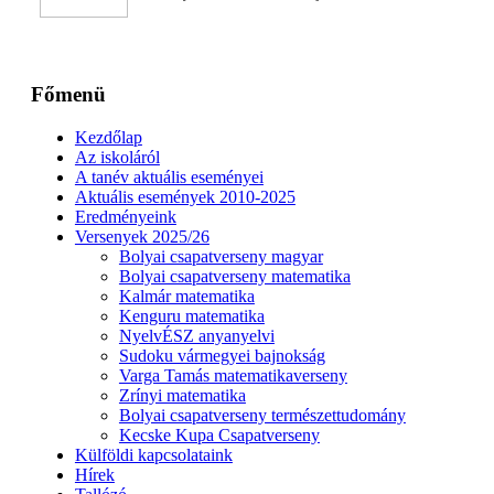
Főmenü
Kezdőlap
Az iskoláról
A tanév aktuális eseményei
Aktuális események 2010-2025
Eredményeink
Versenyek 2025/26
Bolyai csapatverseny magyar
Bolyai csapatverseny matematika
Kalmár matematika
Kenguru matematika
NyelvÉSZ anyanyelvi
Sudoku vármegyei bajnokság
Varga Tamás matematikaverseny
Zrínyi matematika
Bolyai csapatverseny természettudomány
Kecske Kupa Csapatverseny
Külföldi kapcsolataink
Hírek