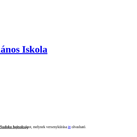
ános Iskola
 Sudoku bajnokság
ot, melynek versenykiírása
itt
olvasható.