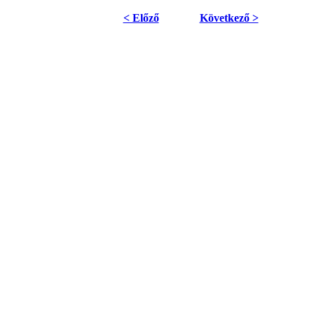
< Előző
Következő >