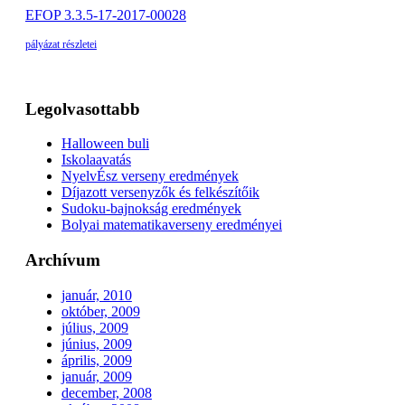
EFOP 3.3.5-17-2017-00028
pályázat részletei
Legolvasottabb
Halloween buli
Iskolaavatás
NyelvÉsz verseny eredmények
Díjazott versenyzők és felkészítőik
Sudoku-bajnokság eredmények
Bolyai matematikaverseny eredményei
Archívum
január, 2010
október, 2009
július, 2009
június, 2009
április, 2009
január, 2009
december, 2008