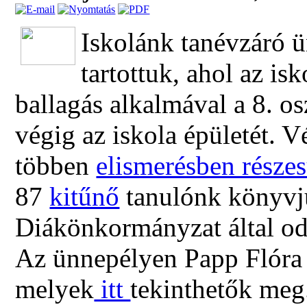
Iskolánk tanévzáró ü
tartottuk, ahol az i
ballagás alkalmával a 8. os
végig az iskola épületét. 
többen
elismerésben részes
87
kitűnő
tanulónk könyvju
Diákönkormányzat által od
Az ünnepélyen Papp Flóra 
melyek
itt
tekinthetők meg