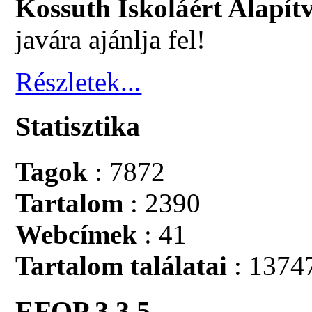
Kossuth Iskoláért Alapít
javára ajánlja fel!
Részletek...
Statisztika
Tagok
: 7872
Tartalom
: 2390
Webcímek
: 41
Tartalom találatai
: 1374
EFOP 3.3.5