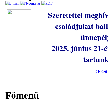
Szeretettel meghí
családjukat bal
ünnepél
2025. június 21-
tartunk
< Előző
Főmenü