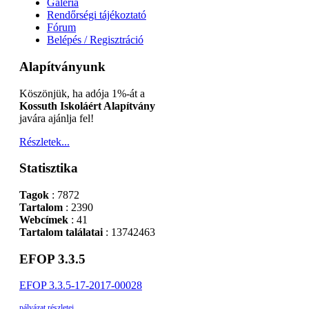
Galéria
Rendőrségi tájékoztató
Fórum
Belépés / Regisztráció
Alapítványunk
Köszönjük, ha adója 1%-át a
Kossuth Iskoláért Alapítvány
javára ajánlja fel!
Részletek...
Statisztika
Tagok
: 7872
Tartalom
: 2390
Webcímek
: 41
Tartalom találatai
: 13742463
EFOP 3.3.5
EFOP 3.3.5-17-2017-00028
pályázat részletei