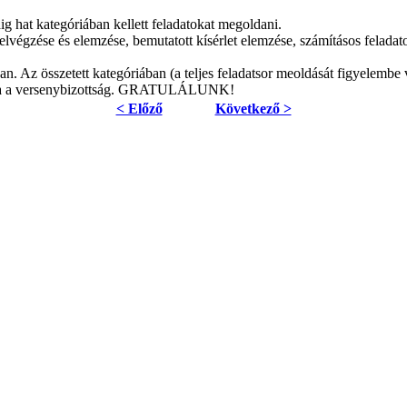
g hat kategóriában kellett feladatokat megoldani.
elvégzése és elemzése, bemutatott kísérlet elemzése, számításos feladato
n. Az összetett kategóriában (a teljes feladatsor meoldását figyelembe 
lmazta a versenybizottság. GRATULÁLUNK!
< Előző
Következő >