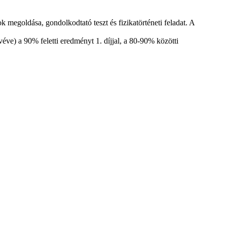
k megoldása, gondolkodtató teszt és fizikatörténeti feladat. A
véve) a 90% feletti eredményt 1. díjjal, a 80-90% közötti