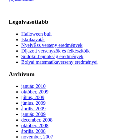
Legolvasottabb
Halloween buli
Iskolaavatás
NyelvÉsz verseny eredmények
Díjazott versenyzők és felkészítőik
Sudoku-bajnokság eredmények
Bolyai matematikaverseny eredményei
Archívum
január, 2010
október, 2009
július, 2009
június, 2009
április, 2009
január, 2009
december, 2008
október, 2008
április, 2008
november, 2007