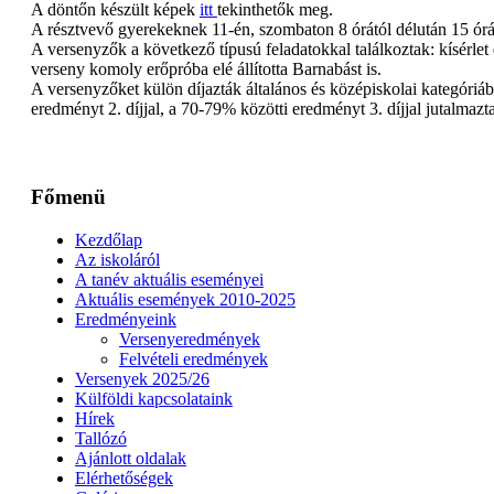
A döntőn készült képek
itt
tekinthetők meg.
A résztvevő gyerekeknek 11-én, szombaton 8 órától délután 15 órái
A versenyzők a következő típusú feladatokkal találkoztak: kísérlet 
verseny komoly erőpróba elé állította Barnabást is.
A versenyzőket külön díjazták általános és középiskolai kategóriába
eredményt 2. díjjal, a 70-79% közötti eredményt 3. díjjal juta
Főmenü
Kezdőlap
Az iskoláról
A tanév aktuális eseményei
Aktuális események 2010-2025
Eredményeink
Versenyeredmények
Felvételi eredmények
Versenyek 2025/26
Külföldi kapcsolataink
Hírek
Tallózó
Ajánlott oldalak
Elérhetőségek