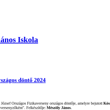
ános Iskola
rszágos döntő 2024
ózsef Országos Fizikaverseny országos döntője, amelyre bejutott
Kós
versenyzőként". Felkészítője:
Mészöly János
.