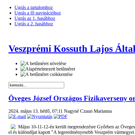
Ugrás a tartalomhoz
Ugrás a fő navigációhoz
Ugrás az 1. hasábhoz
Ugrás a 2. hasábhoz
Veszprémi Kossuth Lajos Által
Öveges József Országos Fizikaverseny o
2024. május 13. hétfő, 07:11
Nagyné Czaun Marianna
Május 10-11-12-én került megrendezésre Győrben az Öveges J
el és különdíjat kapott "A legeredményesebb Veszprém vármegyei 