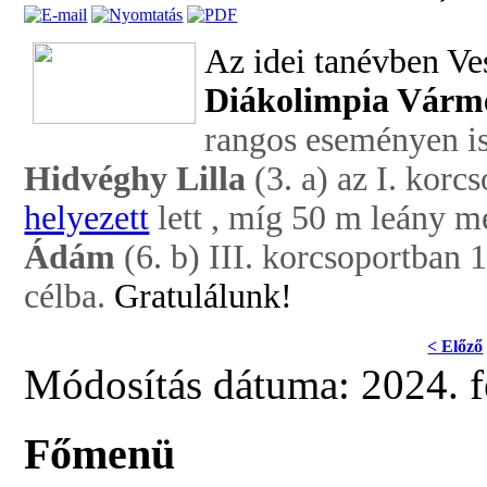
Az idei tanévben Ve
Diákolimpia Várm
rangos eseményen isk
Hidvéghy Lilla
(3. a) az I. kor
helyezett
lett , míg 50 m leány m
Ádám
(6. b) III. korcsoportban 
célba.
Gratulálunk!
< Előző
Módosítás dátuma: 2024. f
Főmenü