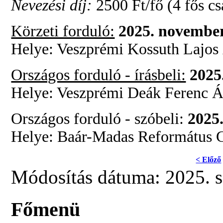
Nevezési díj:
2500 Ft/fő (4 fős cs
Körzeti forduló:
2025. november
Helye: Veszprémi Kossuth Lajos 
Országos forduló - írásbeli:
2025
Helye: Veszprémi Deák Ferenc Ál
Országos forduló - szóbeli:
2025
Helye:
Baár-Madas Református G
< Előző
Módosítás dátuma: 2025. 
Főmenü