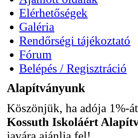
Elérhetőségek
Galéria
Rendőrségi tájékoztató
Fórum
Belépés / Regisztráció
Alapítványunk
Köszönjük, ha adója 1%-át
Kossuth Iskoláért Alapít
javára ajánlja fel!