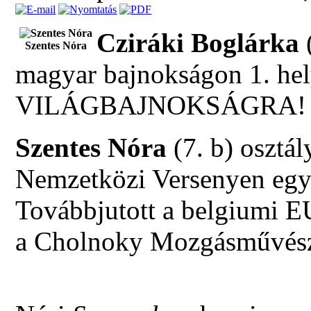
Cziráki Boglárka
(
Szentes Nóra
magyar bajnokságon 1. hely
VILÁGBAJNOKSÁGRA!
Szentes Nóra
(7. b) osztá
Nemzetközi Versenyen egyé
Továbbjutott a belgiu
a Cholnoky Mozgásművésze