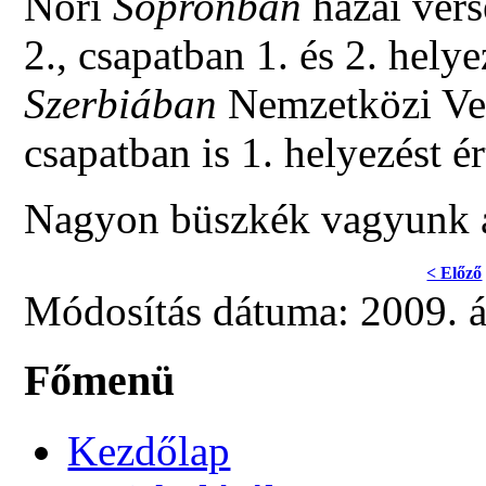
Nóri
Sopronban
hazai ver
2., csapatban 1. és 2. helyez
Szerbiában
Nemzetközi Ver
csapatban is 1. helyezést ér
Nagyon büszkék vagyunk a
< Előző
Módosítás dátuma: 2009. áp
Főmenü
Kezdőlap