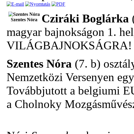
Cziráki Boglárka
(
Szentes Nóra
magyar bajnokságon 1. hely
VILÁGBAJNOKSÁGRA!
Szentes Nóra
(7. b) osztá
Nemzetközi Versenyen egyé
Továbbjutott a belgiu
a Cholnoky Mozgásművésze