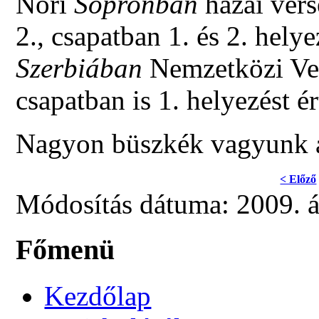
Nóri
Sopronban
hazai ver
2., csapatban 1. és 2. helyez
Szerbiában
Nemzetközi Ver
csapatban is 1. helyezést ér
Nagyon büszkék vagyunk a
< Előző
Módosítás dátuma: 2009. áp
Főmenü
Kezdőlap