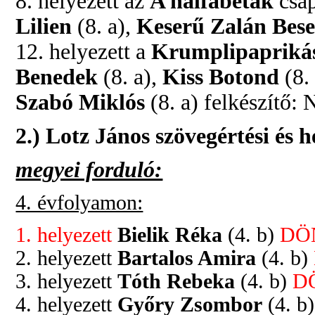
8. helyezett az
A nalfabéták
csap
Lilien
(8. a),
Keserű Zalán Bes
12. helyezett a
Krumplipapriká
Benedek
(8. a),
Kiss Botond
(8.
Szabó Miklós
(8. a) felkészítő:
2.) Lotz János szövegértési és h
megyei forduló:
4. évfolyamon:
1. helyezett
Bielik Réka
(4. b)
DÖ
2. helyezett
Bartalos Amira
(4. b)
3. helyezett
Tóth Rebeka
(4. b)
D
4. helyezett
Győry Zsombor
(4. b)