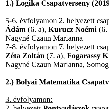
1.) Logika Csapatverseny (2019
5-6. évfolyamon 2. helyezett csap
Ádám
(6. a),
Kurucz Noémi
(6.
Nagyné Czaun Marianna
7-8. évfolyamon 7. helyezett csap
Zéta Zoltán
(7. a),
Fogarassy K
Nagyné Czaun Marianna, Somog
2.) Bolyai Matematika Csapatve
3. évfolyamon:
2. helyezett
Pontvadászok
csapat