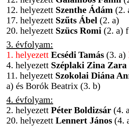
12. helyezett
Szenthe Ádám
(2. 
17. helyezett
Szűts Ábel
(2. a)
20. helyezett
Szücs Romi
(2. a) 
3. évfolyam:
1. helyezett
Ecsédi Tamás
(3. a)
4. helyezett
Széplaki Zina Zar
11. helyezett
Szokolai Diána A
a) és Borók Beatrix (3. b)
4. évfolyam:
2. helyezett
Péter Boldizsár
(4. 
20. helyezett
Lennert János
(4. 