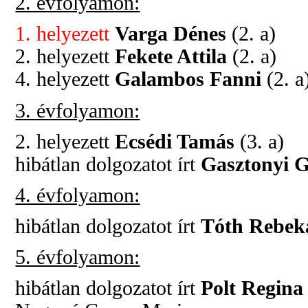
2. évfolyamon:
1. helyezett
Varga Dénes
(2. a)
2. helyezett
Fekete Attila
(2. a)
4. helyezett
Galambos Fanni
(2. a
3. évfolyamon:
2. helyezett
Ecsédi Tamás
(3. a)
hibátlan dolgozatot írt
Gasztonyi 
4. évfolyamon:
hibátlan dolgozatot írt
Tóth Rebek
5. évfolyamon:
hibátlan dolgozatot írt
Polt Regina