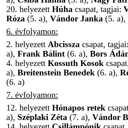
20. helyezett
Húha
csapat, tagjai:
V
Róza
(5. a),
Vándor Janka
(5. a),
6. évfolyamon:
2. helyezett
Abcissza
csapat, tagjai
a),
Frank Bálint
(6. a),
Bors Ádá
4. helyezett
Kossuth Kosok
csapat,
a),
Breitenstein Benedek
(6. a),
R
(6. a)
7. évfolyamon:
12. helyezett
Hónapos retek
csapat
a),
Széplaki Zéta
(7. a),
Vándor B
14. helyezett
Csillámpónik
csapat,