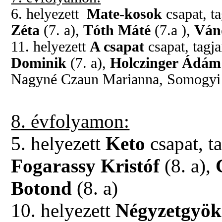
6. helyezett
Mate-kosok
csapat, ta
Zéta
(7. a),
Tóth Máté
(7.a ),
Ván
11. helyezett
A csapat
csapat, tagja
Dominik
(7. a),
Holczinger Ádám
Nagyné Czaun Marianna, Somogyi
8. évfolyamon:
5. helyezett
Keto
csapat, t
Fogarassy Kristóf
(8. a),
Botond
(8. a)
10. helyezett
Négyzetgyö