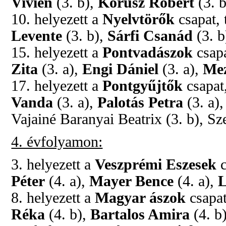
Vivien
(3. b),
Kórusz Róbert
(3. 
10. helyezett a
Nyelvtörők
csapat, 
Levente
(3. b),
Sárfi Csanád
(3. b
15. helyezett a
Pontvadászok
csapa
Zita
(3. a),
Engi Dániel
(3. a),
Mez
17. helyezett a
Pontgyűjtők
csapat,
Vanda
(3. a),
Palotás Petra
(3. a),
Vajainé Baranyai Beatrix (3. b), S
4. évfolyamon:
3. helyezett a
Veszprémi Eszesek
c
Péter
(4. a),
Mayer Bence
(4. a),
L
8. helyezett a
Magyar ászok
csapat
Réka
(4. b),
Bartalos Amira
(4. b