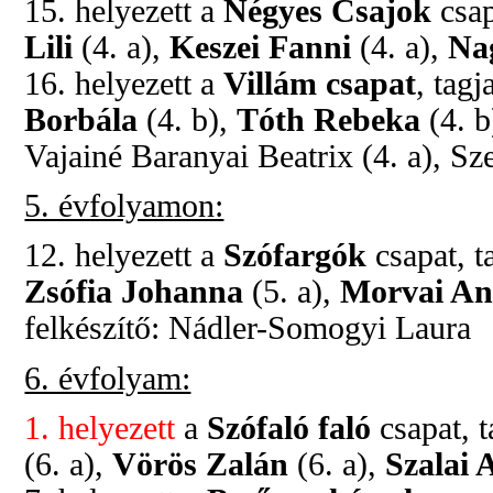
15. helyezett a
Négyes Csajok
csap
Lili
(4. a),
Keszei Fanni
(4. a),
Na
16. helyezett a
Villám csapat
, tagj
Borbála
(4. b),
Tóth Rebeka
(4. b
Vajainé Baranyai Beatrix (4. a), S
5. évfolyamon:
12. helyezett a
Szófargók
csapat, t
Zsófia Johanna
(5. a),
Morvai A
felkészítő: Nádler-Somogyi Laura
6. évfolyam:
1. helyezett
a
Szófaló faló
csapat, t
(6. a),
Vörös Zalán
(6. a),
Szalai