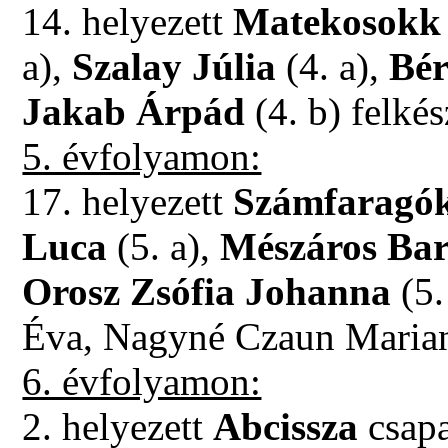
14. helyezett
Matekosokk
a),
Szalay Júlia
(4. a),
Bér
Jakab Árpád
(4. b) felké
5. évfolyamon:
17. helyezett
Számfaragó
Luca
(5. a),
Mészáros Ba
Orosz Zsófia Johanna
(5.
Éva, Nagyné Czaun Maria
6. évfolyamon:
2. helyezett
Abcissza
csapa