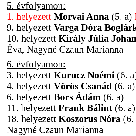
5. évfolyamon:
1. helyezett
Morvai Anna
(5. a)
9. helyezett
Varga Dóra Boglár
10. helyezett
Király Júlia Joha
Éva, Nagyné Czaun Marianna
6. évfolyamon:
3. helyezett
Kurucz Noémi
(6. a
4. helyezett
Vörös Csanád
(6. a)
6. helyezett
Bors Ádám
(6. a)
11. helyezett
Frank Bálint
(6. a)
18. helyezett
Koszorus Nóra
(6.
Nagyné Czaun Marianna