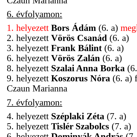
Czaun Marianna
6. évfolyamon:
1. helyezett
Bors Ádám
(6. a)
meg
2. helyezett
Vörös Csanád
(6. a)
3. helyezett
Frank Bálint
(6. a)
6. helyezett
Vörös Zalán
(6. a)
8. helyezett
Szalai Anna Borka
(6.
9. helyezett
Koszorus Nóra
(6. a) 
Czaun Marianna
7. évfolyamon:
4. helyezett
Széplaki Zéta
(7. a)
5. helyezett
Tislér Szabolcs
(7. a)
6. helyezett
Dominyák András
(7.