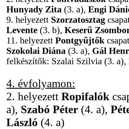
Hunyady Zita
(3. a),
Engi Dáni
9. helyezett
Szorzatosztag
csapat
Levente
(3. b),
Keserű Zsombo
11. helyezett
Pontgyűjtők
csapat
Szokolai Diána
(3. a),
Gál Henr
felkészítők: Szalai Szilvia (3. a)
4. évfolyamon:
2. helyezett
Ropifalók
csap
a),
Szabó Péter
(4. a),
Pét
László
(4. a)