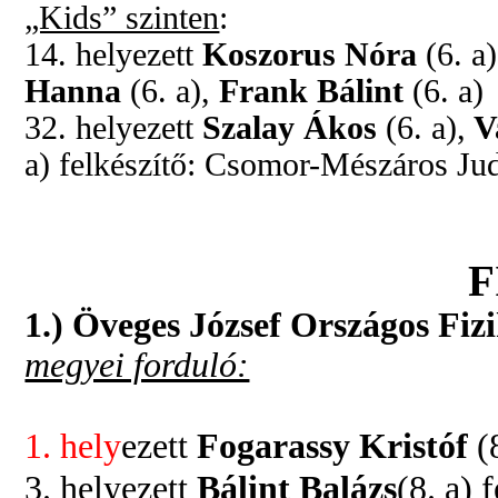
„Kids” szinten
:
14. helyezett
Koszorus Nóra
(6. a
Hanna
(6. a),
Frank Bálint
(6. a)
32. helyezett
S
zalay Ákos
(6. a),
V
a) f
elkészítő: Csomor-Mészáros Jud
F
1.) Öveges József Országos Fiz
megyei forduló:
1. hely
ezett
Fogarassy Kristóf
(
3. helyezett
Bálint Balázs
(8. a) 