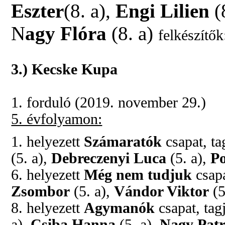
Eszter
(8. a),
Engi Lilien
(
N
agy Flóra
(8. a)
felkészítő
3.) Kecske Kupa
1. forduló (2019. november 29.)
5. évfolyamon:
1. helyezett
Számaratók
csapat, ta
(5. a),
Debreczenyi Luca
(5. a),
Po
6. helyezett
Még nem tudjuk
csapa
Zsombor
(5. a),
Vándor Viktor
(5
8. helyezett
Agymanók
csapat, tag
a),
Csiba Hanna
(5. a),
Nagy Patr