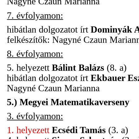
Nagyné Czaun Marianna
7. évfolyamon:
hibátlan dolgozatot írt
Dominyák 
felkészítők: Nagyné Czaun Marian
8. évfolyamon:
5. helyezett
Bálint Balázs
(8. a)
hibátlan dolgozatot írt
Ekbauer Es
Nagyné Czaun Marianna
5.) Megyei Matematikaverseny
3. évfolyamon:
1. helyezett
Ecsédi Tamás
(3. a)