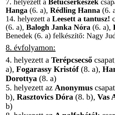
7. helyezett a
Betűcserkészek
csapa
Hanga
(6. a),
Rédling Hanna
(6. 
14. helyezett a
Leesett a tantusz!
c
(6. a),
Balogh Janka Nóra
(6. a),
Benedek (6. a)
felkészítő: Nagy Jud
8. évfolyamon:
4. helyezett a
Terépcsecső
csapat
a),
Fogarassy Kristóf
(8. a),
Ha
Dorottya
(8. a)
5. helyezett az
Anonymus
csapat
b),
Rasztovics Dóra
(8. b),
Vas 
b)