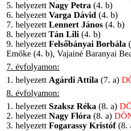
5. helyezett
Nagy Petra
(4. b)
6. helyezett
Varga Dávid
(4. b)
7. helyezett
Lennert János
(4. b)
8. helyezett
Tán Lili
(4. b)
9. helyezett
Felsőbányai Borbála
(
Emőke (4. b), Vajainé Baranyai Beat
7. évfolyamon:
1. helyezett
Agárdi Attila
(7. a)
D
8. évfolyamon:
1. helyezett
Szaksz Réka
(8. a)
DÖ
2. helyezett
Nagy Flóra
(8. a)
DÖ
3. helyezett
Fogarassy Kristóf
(8.