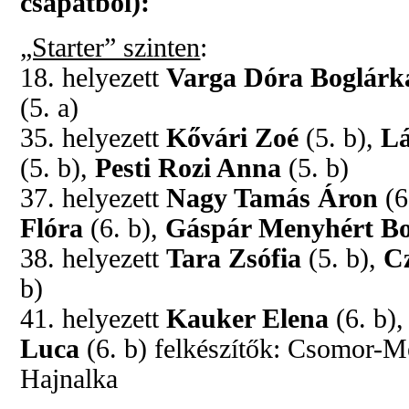
csapatból):
„Starter” szinten
:
18. helyezett
Varga Dóra Boglár
(5. a)
35. helyezett
Kővári Zoé
(5. b),
Lá
(5. b),
Pesti Rozi Anna
(5. b)
37. helyezett
Nagy Tamás Áron
(6
Flóra
(6. b),
Gáspár Menyhért Bo
38. helyezett
T
ara Zsófia
(5. b),
C
b)
41. helyezett
Kauker Elena
(6. b),
Luca
(6. b) felkészítők: Csomor-M
Hajnalka