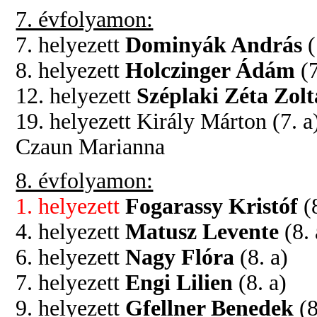
7. évfolyamon:
7. helyezett
Dominyák András
(
8. helyezett
Holczinger Ádám
(
12. helyezett
Széplaki Zéta Zol
19. helyezett Király Márton (7. 
Czaun Marianna
8. évfolyamon:
1. helyezett
Fogarassy Kristóf
(
4. helyezett
Matusz Levente
(8. 
6. helyezett
Nagy Flóra
(8. a)
7. helyezett
Engi Lilien
(8. a)
9. helyezett
Gfellner Benedek
(8