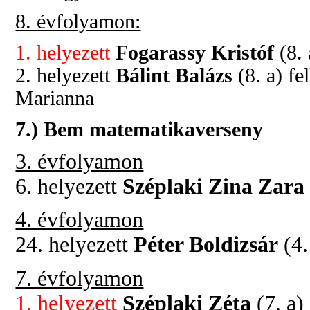
8. évfolyamon:
1. helyezett
Fogarassy Kristóf
(8.
2. helyezett
Bálint Balázs
(8. a) f
Marianna
7.) Bem matematikaverseny
3. évfolyamon
6. helyezett
Széplaki Zina Zara
4. évfolyamon
24. helyezett
Péter Boldizsár
(4.
7. évfolyamon
1. helyezett
Széplaki Zéta
(7. a)