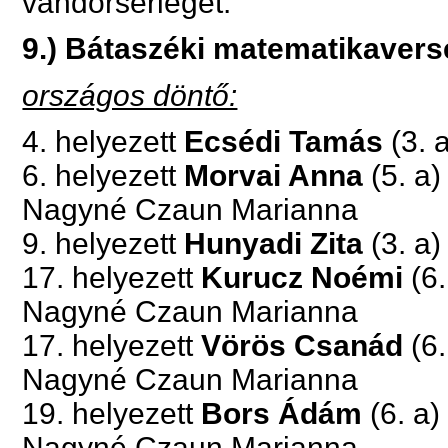
vándorserleget.
9.) Bátaszéki matematikaver
országos döntő:
4. helyezett
Ecsédi Tamás
(3. a
6. helyezett
Morvai Anna
(5. a)
Nagyné Czaun Marianna
9. helyezett
Hunyadi Zita
(3. a)
17. helyezett
Kurucz Noémi
(6.
Nagyné Czaun Marianna
17. helyezett
Vörös Csanád
(6.
Nagyné Czaun Marianna
19. helyezett
Bors Ádám
(6. a)
Nagyné Czaun Marianna