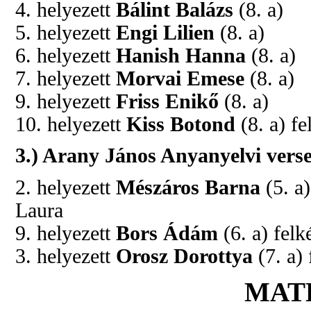
4. helyezett
Bálint Balázs
(8. a)
5. helyezett
Engi Lilien
(8. a)
6. helyezett
Hanish Hanna
(8. a)
7. helyezett
Morvai Emese
(8. a)
9. helyezett
Friss Enikő
(8. a)
10. helyezett
Kiss Botond
(8. a) f
3.) Arany János Anyanyelvi verse
2. helyezett
Mészáros Barna
(5. a
Laura
9. helyezett
Bors Ádám
(6. a) fel
3. helyezett
Orosz Dorottya
(7. a) 
MAT