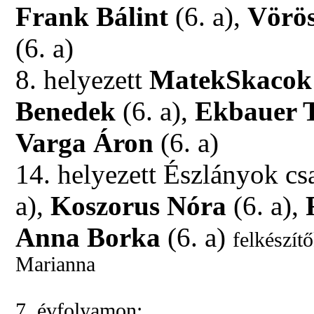
Frank Bálint
(6. a),
Vörö
(6. a)
8. helyezett
MatekSkacok
Benedek
(6. a),
Ekbauer 
Varga Áron
(6. a)
14. helyezett Észlányok csa
a),
Koszorus Nóra
(6. a),
R
Anna Borka
(6. a)
felkészí
Marianna
7. évfolyamon: