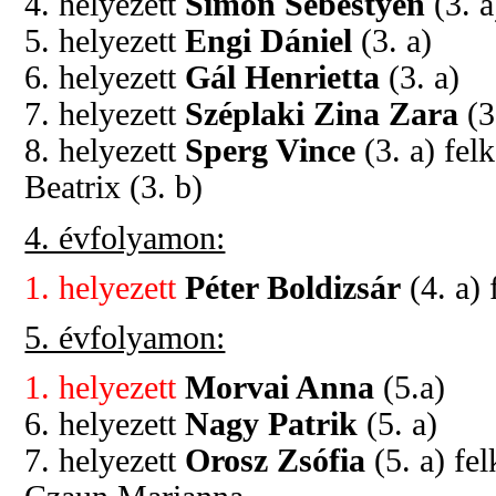
4. helyezett
Simon Sebestyén
(3. a
5. helyezett
Engi Dániel
(3. a)
6. helyezett
Gál Henrietta
(3. a)
7. helyezett
Széplaki Zina Zara
(3
8. helyezett
Sperg Vince
(3. a) fel
Beatrix (3. b)
4. évfolyamon:
1. helyezett
Péter Boldizsár
(4. a) 
5. évfolyamon:
1. helyezett
Morvai Anna
(5.a)
6. helyezett
Nagy Patrik
(5. a)
7. helyezett
Orosz Zsófia
(5. a) fe