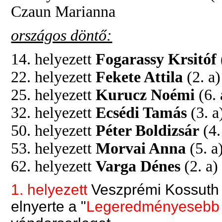
Czaun Marianna
országos döntő:
14. helyezett
Fogarassy Krsitóf
22. helyezett
Fekete Attila
(2. a)
25. helyezett
Kurucz Noémi
(6. 
32. helyezett
Ecsédi Tamás
(3. a
50. helyezett
Péter Boldizsár
(4.
53. helyezett
Morvai Anna
(5. a
62. helyezett
Varga Dénes
(2. a)
1. helyezett
Veszprémi Kossuth L
elnyerte a "
Legeredményesebb vi