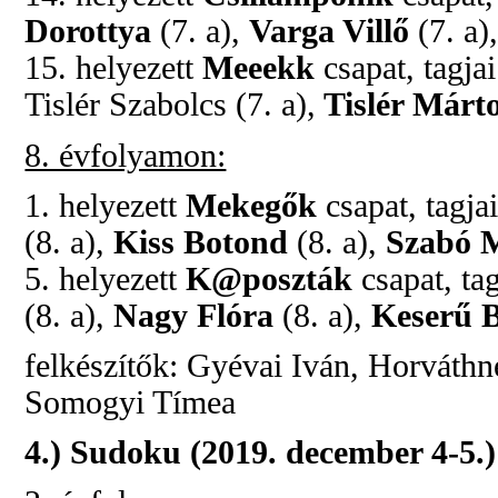
Dorottya
(7. a),
Varga Villő
(7. a)
15. helyezett
Meeekk
csapat, tagja
Tislér Szabolcs (7. a),
Tislér Márt
8. évfolyamon:
1. helyezett
Mekegők
csapat, tagja
(8. a),
Kiss Botond
(8. a),
Szabó 
5. helyezett
K@poszták
csapat, ta
(8. a),
Nagy Flóra
(8. a),
Keserű 
felkészítők: Gyévai Iván, Horváth
Somogyi Tímea
4.) Sudoku (2019. december 4-5.)