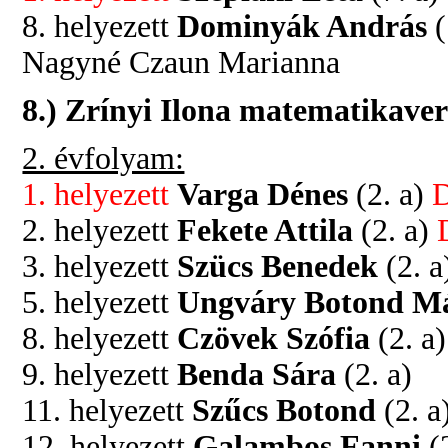
8. helyezett
Dominyák András
(
Nagyné Czaun Marianna
8.) Zrínyi Ilona matematikave
2. évfolyam:
1. helyezett
Varga Dénes
(2. a)
D
2. helyezett
Fekete Attila
(2. a)
3. helyezett
Szücs Benedek
(2. a
5. helyezett
Ungváry Botond M
8. helyezett
Czövek Szófia
(2. a)
9. helyezett
Benda Sára
(2. a)
11. helyezett
Szűcs Botond
(2. a
12. helyezett
Galambos Fanni
(2