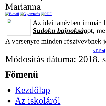
Marianna
Az idei tanévben immár 
Sudoku bajnokság
ot, me
A versenyre minden résztvevőnek jó
< Előző
Módosítás dátuma: 2018. s
Főmenü
Kezdőlap
Az iskoláról