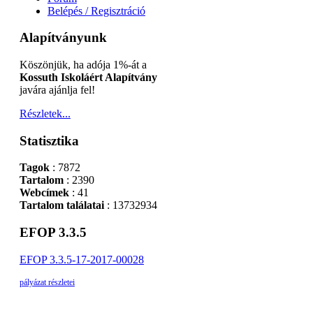
Belépés / Regisztráció
Alapítványunk
Köszönjük, ha adója 1%-át a
Kossuth Iskoláért Alapítvány
javára ajánlja fel!
Részletek...
Statisztika
Tagok
: 7872
Tartalom
: 2390
Webcímek
: 41
Tartalom találatai
: 13732934
EFOP 3.3.5
EFOP 3.3.5-17-2017-00028
pályázat részletei