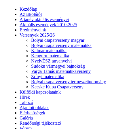
Kezdőlap
Az iskoláról
A tanév aktuális eseményei
Aktuális események 2010-2025
Eredményeink
Versenyek 2025/26
Bolyai csapatverseny magyar
Bolyai csapatverseny matematika
Kalmár matematika
Kenguru matematika
NyelvÉSZ anyanyelvi
Sudoku vármegyei bajnokság
Varga Tamás matematikaverseny
Zrínyi matematika
Bolyai csapatverseny természettudomány
Kecske Kupa Csapatverseny
Külföldi kapcsolataink
Hírek
Tallózó
Ajánlott oldalak
Elérhetőségek
Galéria
Rendőrségi tájékoztató
Fórum