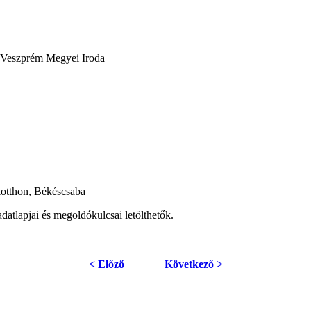
t Veszprém Megyei Iroda
kotthon, Békéscsaba
adatlapjai és megoldókulcsai letölthetők.
< Előző
Következő >