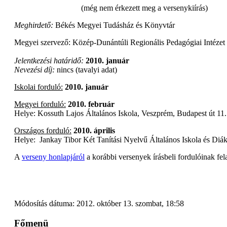
(még nem érkezett meg a versenykiírás)
Meghirdető:
Békés Megyei Tudásház és Könyvtár
Megyei szervező: Közép-Dunántúli Regionális Pedagógiai Intéze
Jelentkezési határidő:
2010. január
Nevezési díj:
nincs (tavalyi adat)
Iskolai forduló:
2010. január
Megyei forduló:
2010. február
Helye: Kossuth Lajos Általános Iskola, Veszprém, Budapest út 11.
Országos forduló:
2010. április
Helye: Jankay Tibor Két Tanítási Nyelvű Általános Iskola és Diá
A
verseny honlapjáról
a korábbi versenyek írásbeli fordulóinak fel
Módosítás dátuma: 2012. október 13. szombat, 18:58
Főmenü