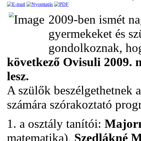
2009-ben ismét nag
gyermekeket és szü
gondolkoznak, ho
következő Ovisuli 2009. m
lesz.
A szülők beszélgethetnek a
számára szórakoztató prog
1. a osztály tanítói:
Majorn
matematika),
Szedlákné 