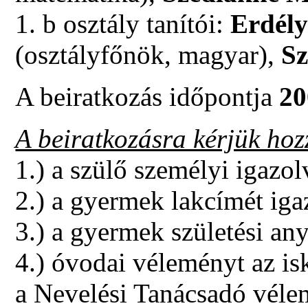
1. b osztály tanítói:
Erdély
(osztályfőnök, magyar),
Sz
A beiratkozás időpontja
20
A beiratkozásra kérjük ho
1.) a szülő személyi igazo
2.) a gyermek lakcímét iga
3.) a gyermek születési an
4.) óvodai véleményt az is
a Nevelési Tanácsadó véle