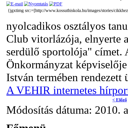
{jgxtimg src:=[http://www.kossuthiskola.hu/images/stories/cikkh
nyolcadikos osztályos tanu
Club vitorlázója, elnyerte
serdülő sportolója" címet.
Önkormányzat képviselője 
István termében rendezett
A VEHIR internetes hírpor
< Előző
Módosítás dátuma: 2010. 