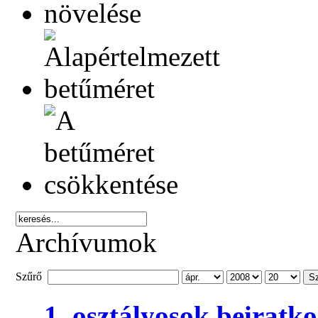
Archívumok
Szűrő
S
1. osztályosok beiratk