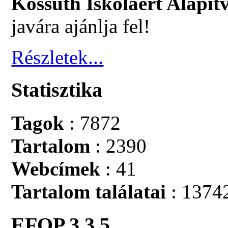
Kossuth Iskoláért Alapít
javára ajánlja fel!
Részletek...
Statisztika
Tagok
: 7872
Tartalom
: 2390
Webcímek
: 41
Tartalom találatai
: 1374
EFOP 3.3.5